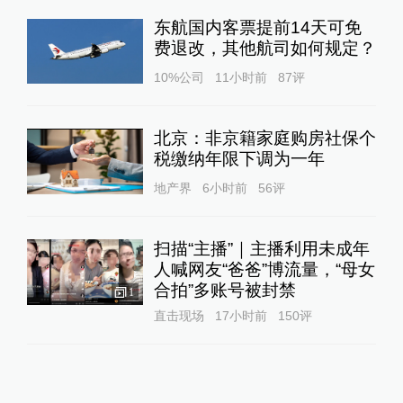
东航国内客票提前14天可免
费退改，其他航司如何规定？
10%公司
11小时前
87
评
北京：非京籍家庭购房社保个
税缴纳年限下调为一年
地产界
6小时前
56
评
扫描“主播”｜主播利用未成年
人喊网友“爸爸”博流量，“母女
合拍”多账号被封禁
1
直击现场
17小时前
150
评