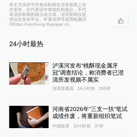
本文为澎湃号作者或机构在澎湃新闻上传
并发布，仅代表该作者或机构观点，不代
表澎湃新闻的观点或立场，澎湃新闻仅提
供信息发布平台。申请澎湃号请用电脑访
问https://renzheng.thepaper.cn。
24小时最热
泸溪河发布“桃酥现金属牙
冠”调查结论，称消费者已澄
清所发视频不属实
澎湃质量观
16小时前
266
评
河南省2026年“三支一扶”笔试
成绩作废，将重新组织笔试
中国政库
10小时前
37
评