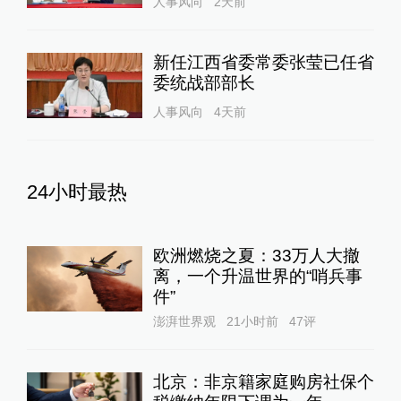
人事风向
2天前
新任江西省委常委张莹已任省
委统战部部长
人事风向
4天前
24小时最热
欧洲燃烧之夏：33万人大撤
离，一个升温世界的“哨兵事
件”
澎湃世界观
21小时前
47
评
北京：非京籍家庭购房社保个