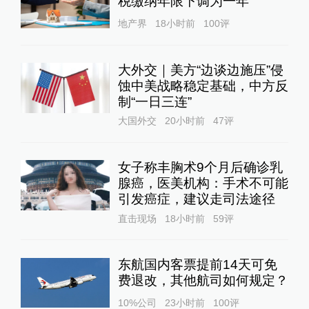
税缴纳年限下调为一年
地产界
18小时前
100
评
大外交｜美方“边谈边施压”侵
蚀中美战略稳定基础，中方反
制“一日三连”
大国外交
20小时前
47
评
女子称丰胸术9个月后确诊乳
腺癌，医美机构：手术不可能
引发癌症，建议走司法途径
直击现场
18小时前
59
评
东航国内客票提前14天可免
费退改，其他航司如何规定？
10%公司
23小时前
100
评