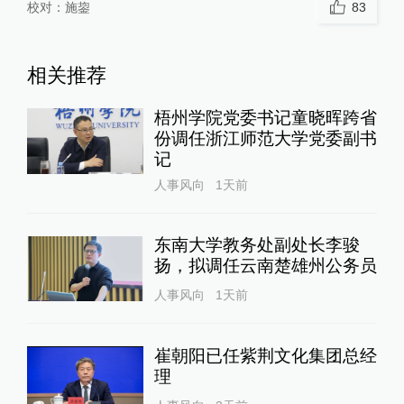
校对：
施鋆
83
相关推荐
梧州学院党委书记童晓晖跨省
份调任浙江师范大学党委副书
记
人事风向
1天前
东南大学教务处副处长李骏
扬，拟调任云南楚雄州公务员
人事风向
1天前
崔朝阳已任紫荆文化集团总经
理