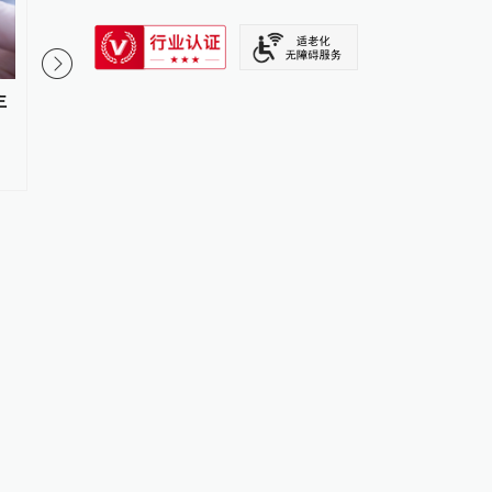
SIXTH TONE
主
佛山一中学教师招聘笔试前13名
又是北大07级校友！苏
被淘汰、后5名进体检名单？市教
获“统计学界的诺贝尔奖
育局通报