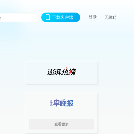
登录
下载客户端
无障碍
查看更多