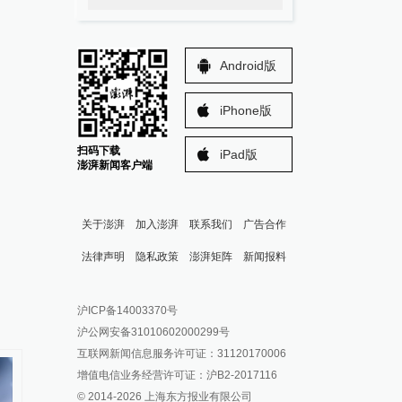
Android版
iPhone版
扫码下载
iPad版
澎湃新闻客户端
关于澎湃
加入澎湃
联系我们
广告合作
法律声明
隐私政策
澎湃矩阵
新闻报料
报料热线: 021-962866
澎湃新闻微博
沪ICP备14003370号
报料邮箱: news@thepaper.cn
澎湃新闻公众号
沪公网安备31010602000299号
澎湃新闻抖音号
互联网新闻信息服务许可证：31120170006
派生万物开放平台
增值电信业务经营许可证：沪B2-2017116
© 2014-
2026
上海东方报业有限公司
IP SHANGHAI