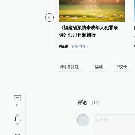
大07级校友！苏炜杰
《福建省预防未成年人犯罪条
计学界的诺贝尔奖”
例》9月1日起施行
#
福建
更多内容 >
#
网络答题
#
福建
#
校长
评论
（
18
）
18
20