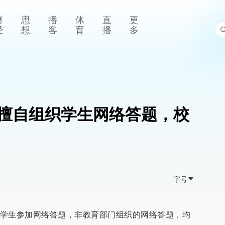
财
思
播
体
直
更
经
想
客
育
播
多
擅自组织学生网络答题，校
字号
学生参加网络答题，非教育部门组织的网络答题，均