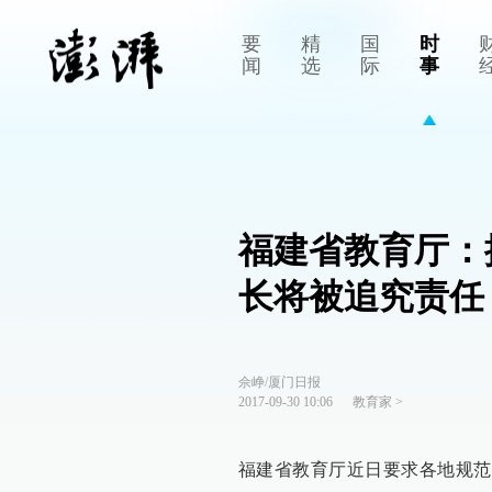
要
精
国
时
闻
选
际
事
福建省教育厅：
长将被追究责任
佘峥/厦门日报
2017-09-30 10:06
教育家
>
福建省教育厅近日要求各地规范