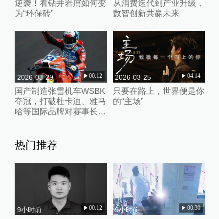
逆袭！看钻井岩屑如何变
从消费迭代到产业升级，
为“环保砖”
数智创新共赢未来
00:12
04:14
2026-03-29
2026-03-25
国产制造张雪机车WSBK
只要在路上，世界便是你
夺冠，打破杜卡迪、雅马
的“主场”
哈等国际品牌对赛事长期
垄断
热门推荐
00:12
00:30
9小时前
9小时前