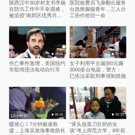
陕西汉中30岁村支书李杨
医院收费员飞身翻出服务
在防汛工作中不幸遇难，
台急救癫痫青年，三人分
被追授“南郑区优秀共产
工协作抢回一命
党员”称号
00:36
02:01
10小时前
10小时前
伤亡事件激增，美国纽约
女子利用平台漏洞0元薅
市取缔违法电动自行车
3000多台电器，警方：
已依法采取刑事强制措施
00:16
00:35
10小时前
7小时前
暖侬心丨7分钟极速救
“床头放菜刀壮胆的女
援，上海吴淞海事救助长
孩”考上师范大学，8年前