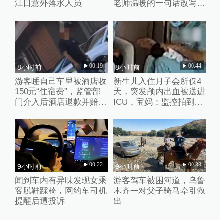
江口意外落水人员
老师温暖的一句话改写了
她的人生
00:19
00:44
8小时前
8小时前
游客睡自己车里被酒店收
新生儿入住月子会所仅4
150元“住宿费”，监管部
天，突发颅内出血被送进
门介入后酒店退款并赔偿
ICU，宝妈：监控拍到护
1000元
理人员扇婴儿耳光
00:22
00:38
9小时前
9小时前
闻到车内有异味发现女乘
游客驾车被困河道，乌鲁
客脱鞋踩椅，网约车司机
木齐一对父子骑马牵引救
提醒后遭投诉
出