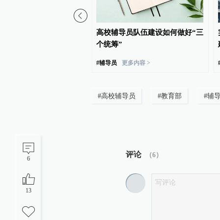
分专业明年取消艺考，依
高校辅导员队伍建设如何做好“三
文化课成绩由高到低依次
个统筹”
#
辅导员
更多内容 >
#
高校辅导员
#
教育部
#
辅
评论
（
6
）
6
13