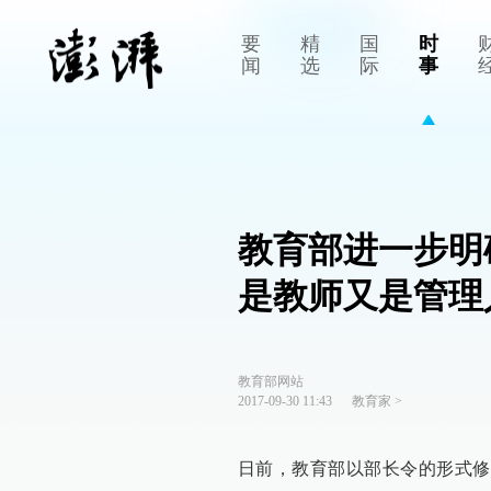
要
精
国
时
闻
选
际
事
教育部进一步明
是教师又是管理
教育部网站
2017-09-30 11:43
教育家
>
日前，教育部以部长令的形式修