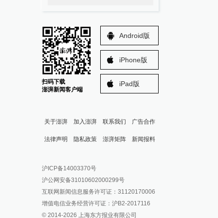
Android版
iPhone版
扫码下载
iPad版
澎湃新闻客户端
关于澎湃
加入澎湃
联系我们
广告合作
法律声明
隐私政策
澎湃矩阵
新闻报料
报料热线: 021-962866
澎湃新闻微博
沪ICP备14003370号
报料邮箱: news@thepaper.cn
澎湃新闻公众号
沪公网安备31010602000299号
澎湃新闻抖音号
互联网新闻信息服务许可证：31120170006
派生万物开放平台
增值电信业务经营许可证：沪B2-2017116
© 2014-
2026
上海东方报业有限公司
IP SHANGHAI