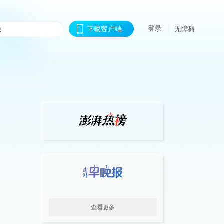
登录
下载客户端
无障碍
查看更多