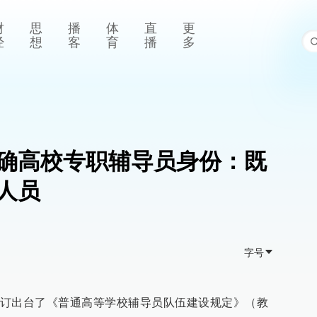
财
思
播
体
直
更
经
想
客
育
播
多
确高校专职辅导员身份：既
人员
字号
订出台了《普通高等学校辅导员队伍建设规定》（教