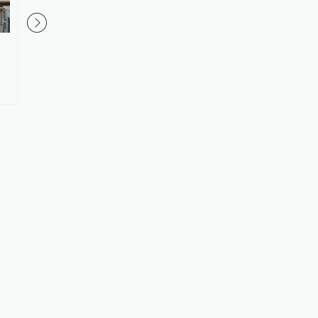
奥运冠军陆春龙挂职担任苏州大
中传部分专业明年取消
学体育学院副院长
据高考文化课成绩由高
录取