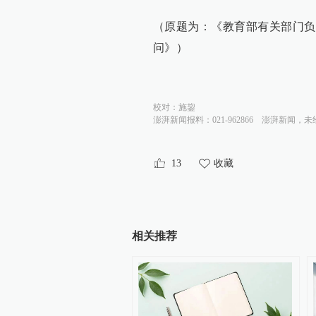
（原题为：《教育部有关部门负
问》）
校对：
施鋆
澎湃新闻报料：021-962866
澎湃新闻，未
13
收藏
相关推荐