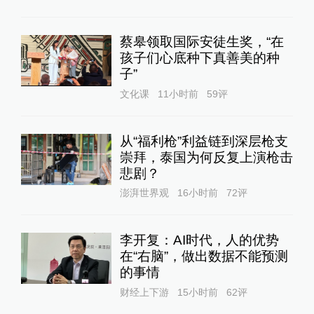
蔡皋领取国际安徒生奖，“在
孩子们心底种下真善美的种
子”
文化课
11小时前
59
评
从“福利枪”利益链到深层枪支
崇拜，泰国为何反复上演枪击
悲剧？
澎湃世界观
16小时前
72
评
李开复：AI时代，人的优势
在“右脑”，做出数据不能预测
的事情
财经上下游
15小时前
62
评