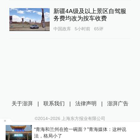
新疆4A级及以上景区自驾服
务费均改为按车收费
中国政库
5小时前
65
评
关于澎湃
|
联系我们
|
法律声明
|
澎湃广告
©2014~
2026
上海东方报业有限公司
沪ICP证：沪B2-20170116 | 沪ICP备14003370号
区
“青海和兰州在抢一碗面？”青海媒体：这种说
互联网新闻信息服务许可证：31120170006
法，格局小了