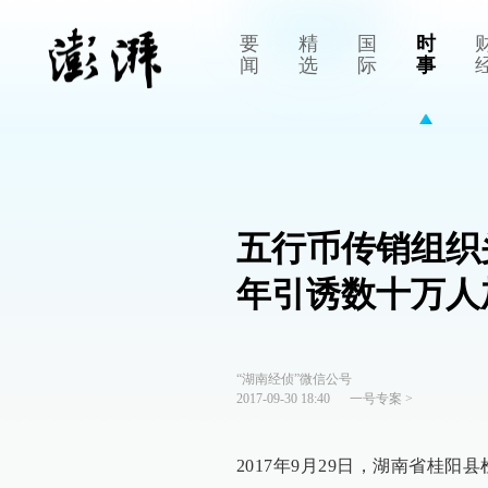
要
精
国
时
闻
选
际
事
五行币传销组织
年引诱数十万人
“湖南经侦”微信公号
2017-09-30 18:40
一号专案
>
2017年9月29日，湖南省桂