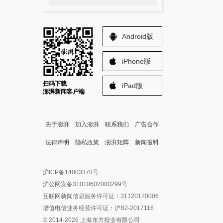
Android版
iPhone版
扫码下载
iPad版
澎湃新闻客户端
关于澎湃
加入澎湃
联系我们
广告合作
法律声明
隐私政策
澎湃矩阵
新闻报料
报料热线: 021-962866
澎湃新闻微博
沪ICP备14003370号
报料邮箱: news@thepaper.cn
澎湃新闻公众号
沪公网安备31010602000299号
澎湃新闻抖音号
互联网新闻信息服务许可证：31120170006
派生万物开放平台
增值电信业务经营许可证：沪B2-2017116
© 2014-
2026
上海东方报业有限公司
IP SHANGHAI