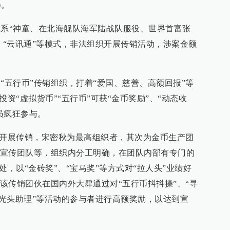
)。
构其系“神童、在北海舰队海军陆战队服役、世界首富张
、“云讯通”等模式，非法组织开展传销活动，涉案金额
启动“五行币”传销组织，打着“爱国、慈善、高额回报”等
投资“虚拟货币”“五行币”可获“金币奖励”、“动态收
员疯狂参与。
式开展传销，宋密秋为最高组织者，其次为金币生产团
宣传团队等，组织内分工明确，在团队内部有专门的
处，以“金砖奖”、“宝马奖”等方式对“拉人头”业绩好
该传销团伙在国内外大肆通过对“五行币抖抖操”、“寻
“光头助理”等活动的参与者进行高额奖励，以达到宣