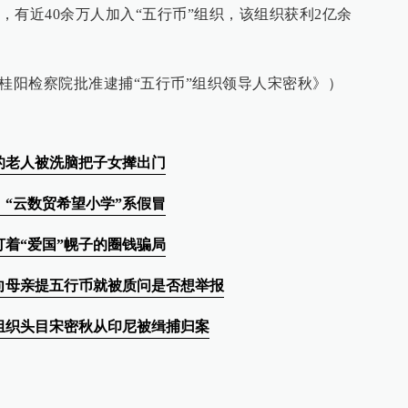
，有近40余万人加入“五行币”组织，该组织获利2亿余
南桂阳检察院批准逮捕“五行币”组织领导人宋密秋》）
的老人被洗脑把子女撵出门
“云数贸希望小学”系假冒
打着“爱国”幌子的圈钱骗局
向母亲提五行币就被质问是否想举报
组织头目宋密秋从印尼被缉捕归案