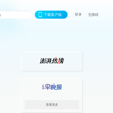
登录
下载客户端
无障碍
查看更多