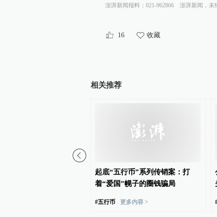
澎湃新闻报料：021-962866
澎湃新闻，未
16
收藏
相关推荐
”年龄超75岁？死刑适用受
起底“五行币”系列传销案：打
师解读
着“爱国”幌子的圈钱骗局
#
五行币
更多内容 >