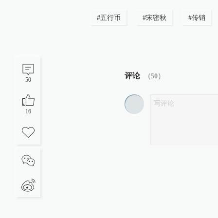
#
五行币
#
宋密秋
#
传销
评论
（
50
）
50
16