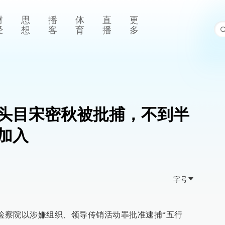
财
思
播
体
直
更
经
想
客
育
播
多
头目宋密秋被批捕，不到半
加入
字号
阳县检察院以涉嫌组织、领导传销活动罪批准逮捕“五行