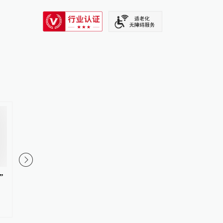
SIXTH TONE
”
央视揭秘五行币：号称5000元买
“梅姨”年龄超75岁？
一枚，1年后价值400万
限？律师解读
#
五行币
更多内容 >