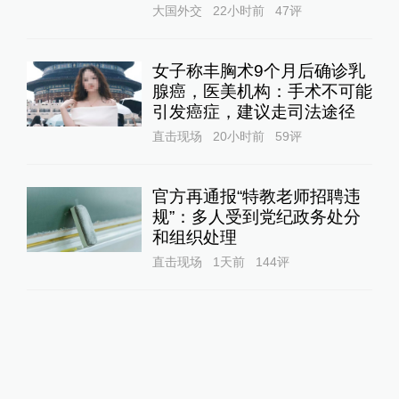
大国外交
22小时前
47
评
女子称丰胸术9个月后确诊乳
腺癌，医美机构：手术不可能
引发癌症，建议走司法途径
直击现场
20小时前
59
评
官方再通报“特教老师招聘违
规”：多人受到党纪政务处分
和组织处理
直击现场
1天前
144
评