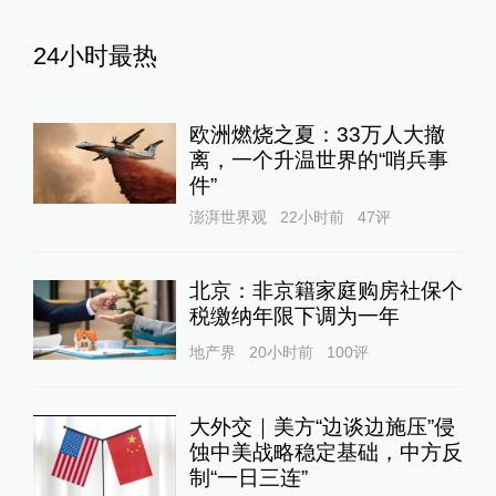
24小时最热
欧洲燃烧之夏：33万人大撤
离，一个升温世界的“哨兵事
件”
澎湃世界观
22小时前
47
评
北京：非京籍家庭购房社保个
税缴纳年限下调为一年
地产界
20小时前
100
评
大外交｜美方“边谈边施压”侵
蚀中美战略稳定基础，中方反
制“一日三连”