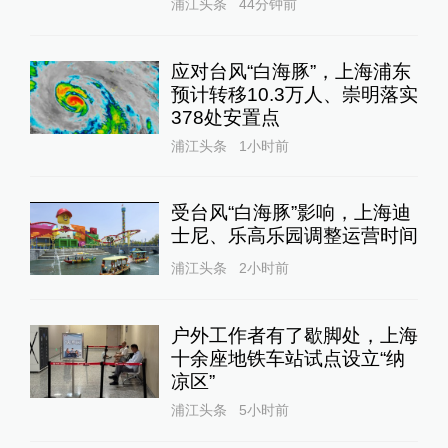
浦江头条
44分钟前
应对台风“白海豚”，上海浦东
预计转移10.3万人、崇明落实
378处安置点
浦江头条
1小时前
受台风“白海豚”影响，上海迪
士尼、乐高乐园调整运营时间
浦江头条
2小时前
户外工作者有了歇脚处，上海
十余座地铁车站试点设立“纳
凉区”
浦江头条
5小时前