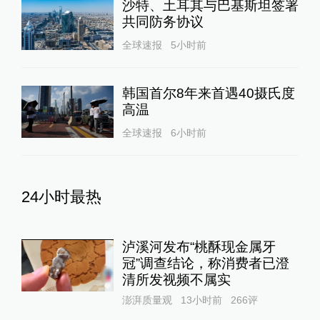
沙特、土耳其与巴基斯坦签署
共同防务协议
全球速报
5小时前
韩国首尔8年来首遇40摄氏度
高温
全球速报
6小时前
24小时最热
泸溪河发布“桃酥现金属牙
冠”调查结论，称消费者已澄
清所发视频不属实
澎湃质量观
13小时前
266
评