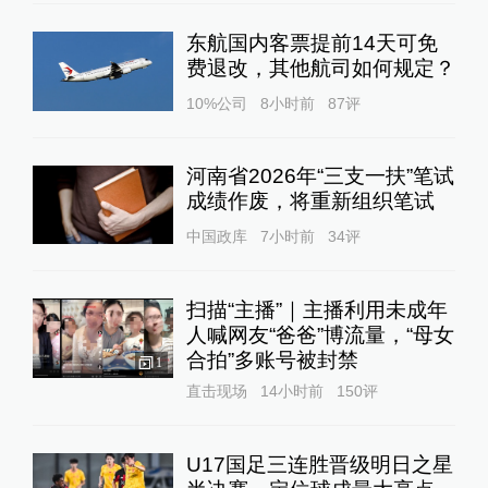
东航国内客票提前14天可免
费退改，其他航司如何规定？
10%公司
8小时前
87
评
河南省2026年“三支一扶”笔试
成绩作废，将重新组织笔试
中国政库
7小时前
34
评
扫描“主播”｜主播利用未成年
人喊网友“爸爸”博流量，“母女
合拍”多账号被封禁
1
直击现场
14小时前
150
评
U17国足三连胜晋级明日之星