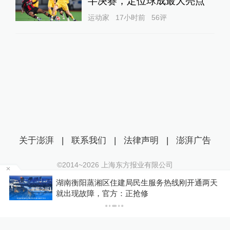
半决赛，定位球成最大亮点
运动家
17小时前
56
评
关于澎湃
|
联系我们
|
法律声明
|
澎湃广告
©2014~
2026
上海东方报业有限公司
沪ICP证：沪B2-20170116 | 沪ICP备14003370号
为
湖南衡阳蒸湘区住建局民生服务热线刚开通两天
互联网新闻信息服务许可证：31120170006
就出现故障，官方：正抢修
沪公网安备 31010602000299号