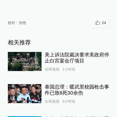
校对：
张艳
24
相关推荐
美上诉法院裁决要求美政府停
止白宫宴会厅项目
全球速报
1小时前
泰国总理：暖武里校园枪击事
件已致8死30余伤
全球速报
5小时前