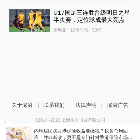
U17国足三连胜晋级明日之星
半决赛，定位球成最大亮点
运动家
10小时前
53
评
关于澎湃
|
联系我们
|
法律声明
|
澎湃广告
©2014~
2026
上海东方报业有限公司
沪ICP证：沪B2-20170116 | 沪ICP备14003370号
新
内地居民买香港保险收益要缴税？税务总局回
互联网新闻信息服务许可证：31120170006
应：并非新政，更不是专门针对香港保险市场，