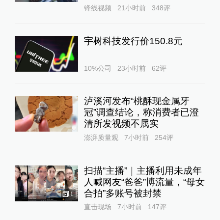
锋线视频
21小时前
348
评
宇树科技发行价150.8元
10%公司
23小时前
62
评
泸溪河发布“桃酥现金属牙
冠”调查结论，称消费者已澄
清所发视频不属实
澎湃质量观
7小时前
254
评
扫描“主播”｜主播利用未成年
人喊网友“爸爸”博流量，“母女
合拍”多账号被封禁
1
直击现场
7小时前
147
评