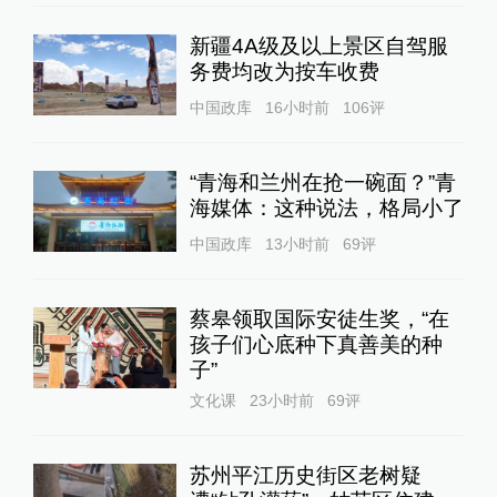
新疆4A级及以上景区自驾服
务费均改为按车收费
中国政库
16小时前
106
评
“青海和兰州在抢一碗面？”青
海媒体：这种说法，格局小了
中国政库
13小时前
69
评
蔡皋领取国际安徒生奖，“在
孩子们心底种下真善美的种
子”
文化课
23小时前
69
评
苏州平江历史街区老树疑