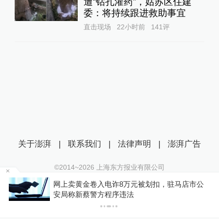
遭“钻孔灌药”，姑苏区住建
委：将持续跟进救助事宜
直击现场
22小时前
141
评
关于澎湃
|
联系我们
|
法律声明
|
澎湃广告
©2014~
2026
上海东方报业有限公司
沪ICP证：沪B2-20170116 | 沪ICP备14003370号
一黄
网上卖黄金卷入电诈8万元被划扣，驻马店市公
互联网新闻信息服务许可证：31120170006
安局称新蔡警方程序违法
沪公网安备 31010602000299号