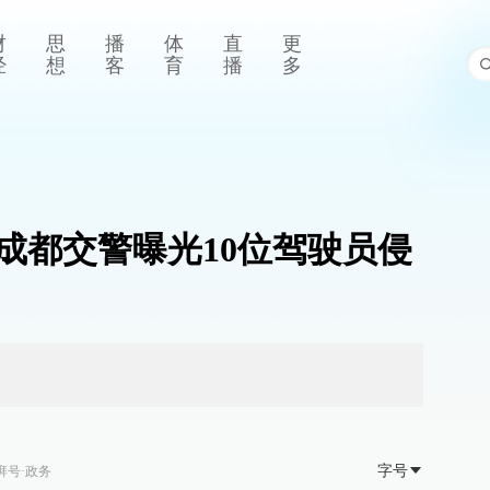
财
思
播
体
直
更
经
想
客
育
播
多
成都交警曝光10位驾驶员侵
字号
湃号·政务