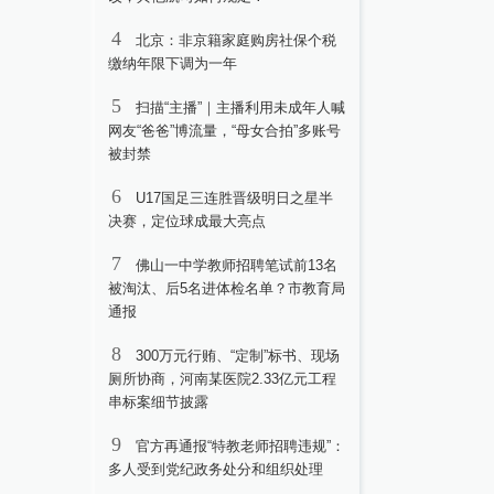
4
北京：非京籍家庭购房社保个税
缴纳年限下调为一年
5
扫描“主播”｜主播利用未成年人喊
网友“爸爸”博流量，“母女合拍”多账号
被封禁
6
U17国足三连胜晋级明日之星半
决赛，定位球成最大亮点
7
佛山一中学教师招聘笔试前13名
被淘汰、后5名进体检名单？市教育局
通报
8
300万元行贿、“定制”标书、现场
厕所协商，河南某医院2.33亿元工程
串标案细节披露
9
官方再通报“特教老师招聘违规”：
多人受到党纪政务处分和组织处理