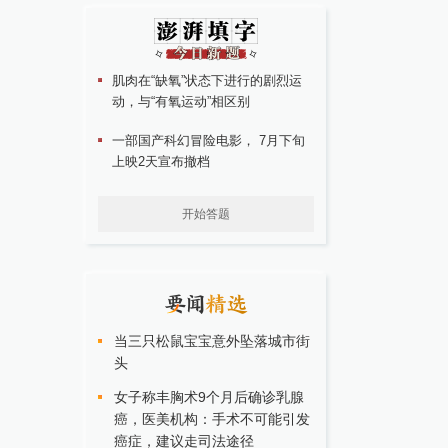
肌肉在“缺氧”状态下进行的剧烈运
动，与“有氧运动”相区别
一部国产科幻冒险电影， 7月下旬
上映2天宣布撤档
开始答题
当三只松鼠宝宝意外坠落城市街
头
女子称丰胸术9个月后确诊乳腺
癌，医美机构：手术不可能引发
癌症，建议走司法途径