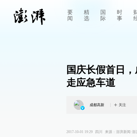
要
精
国
时
闻
选
际
事
国庆长假首日，
走应急车道
成都高新
关注
2017-10-01 19:29
四川
来源：
澎湃新闻·澎