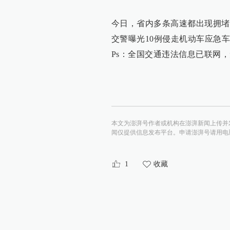
今日，省内多条高速都出现拥堵
交警曝光10例侵走机动车应急
Ps：全国交通违法信息已联网
本文为澎湃号作者或机构在澎湃新闻上传并
闻仅提供信息发布平台。申请澎湃号请用电脑访问http:/
1
收藏