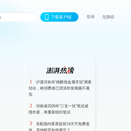
登录
下载客户端
无障碍
1
泸溪河发布“桃酥现金属牙冠”调查
结论，称消费者已澄清所发视频不属
实
2
河南省2026年“三支一扶”笔试成
绩作废，将重新组织笔试
3
东航国内客票提前14天可免费退
改，其他航司如何规定？