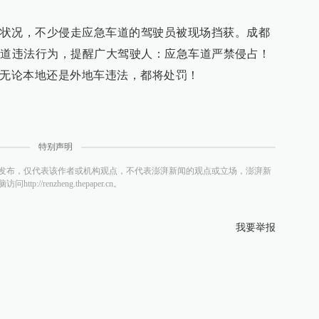
状况，不少侵走应急车道的驾驶员被现场挡获。成都
车道违法行为，提醒广大驾驶人：应急车道严禁侵占！
，无论本地还是外地车违法，都将处罚！
特别声明
发布，仅代表该作者或机构观点，不代表澎湃新闻的观点或立场，澎湃新
/renzheng.thepaper.cn。
我要举报