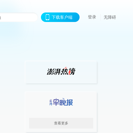
登录
下载客户端
无障碍
查看更多