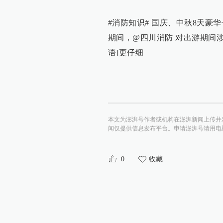
#消防知识# 国庆、中秋8天豪
期间，@四川消防 对出游期间
语]更仔细
本文为澎湃号作者或机构在澎湃新闻上传并
闻仅提供信息发布平台。申请澎湃号请用电脑访问http:/
0
收藏