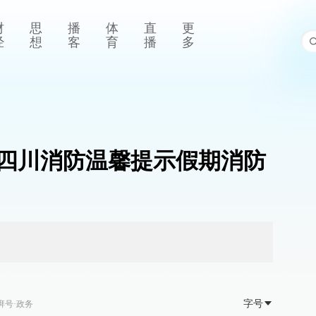
财
思
播
体
直
更
经
想
客
育
播
多
四川消防温馨提示假期消防
字号
湃号·政务