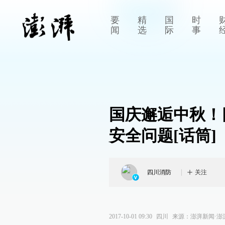
要
精
国
时
闻
选
际
事
国庆邂逅中秋！
安全问题[话筒]
四川消防
关注
2017-10-01 09:30
四川
来源：
澎湃新闻·澎