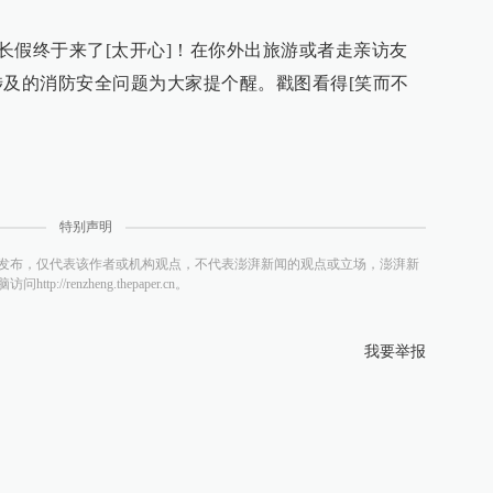
华长假终于来了[太开心]！在你外出旅游或者走亲访友
涉及的消防安全问题为大家提个醒。戳图看得[笑而不
特别声明
发布，仅代表该作者或机构观点，不代表澎湃新闻的观点或立场，澎湃新
/renzheng.thepaper.cn。
我要举报