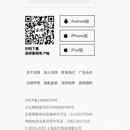
Android版
iPhone版
扫码下载
iPad版
澎湃新闻客户端
关于澎湃
加入澎湃
联系我们
广告合作
法律声明
隐私政策
澎湃矩阵
新闻报料
报料热线: 021-962866
澎湃新闻微博
沪ICP备14003370号
报料邮箱: news@thepaper.cn
澎湃新闻公众号
沪公网安备31010602000299号
澎湃新闻抖音号
互联网新闻信息服务许可证：31120170006
派生万物开放平台
增值电信业务经营许可证：沪B2-2017116
© 2014-
2026
上海东方报业有限公司
IP SHANGHAI