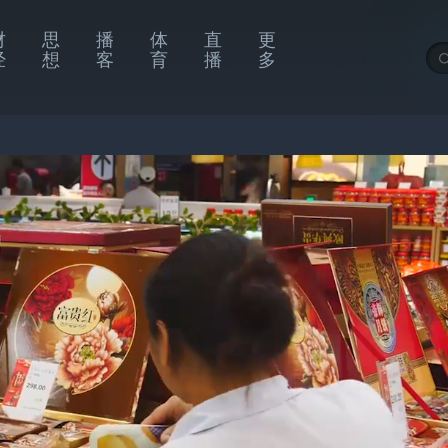
财
思
播
体
直
更
经
想
客
育
播
多