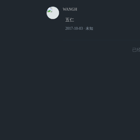
WANGH
五仁
2017-10-03
∙ 未知
已