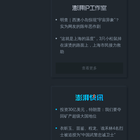
明查｜西澳小岛惊现“宇宙异象”？
实为网友的陈年恶作剧
“这就是上海的温度”，3只小松鼠掉
在滚烫的路面上，上海市民接力救
助
查看更多
投资30亿美元，特朗普：我们要夺
回矿产超级大国地位
衣昕玉、苗鉴、程龙、谯禾林4名烈
士被追授为“中国武警忠诚卫士”