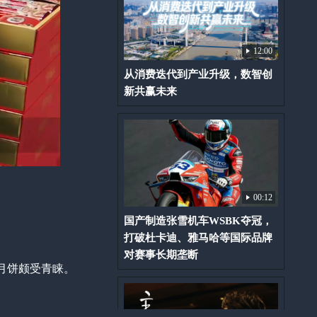
12:00
从消费迭代到产业升级，数智创
新共赢未来
00:12
国产制造张雪机车WSBK夺冠，
打破杜卡迪、雅马哈等国际品牌
对赛事长期垄断
月饼颇受青睐。