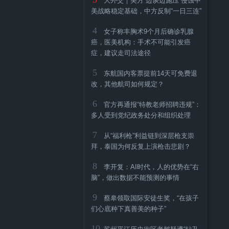
大外交｜美方“边谈边施压”侵蚀中
美战略稳定基础，中方反制“一日三连”
4
女子称丰胸术9个月后确诊乳腺
癌，医美机构：手术不可能引发癌
症，建议走司法途径
5
东航国内客票提前14天可免费退
改，其他航司如何规定？
6
官方再通报“特教老师招聘违规”：
多人受到党纪政务处分和组织处理
7
从“福利枪”利益链到深层枪支崇
拜，泰国为何反复上演枪击悲剧？
8
李开复：AI时代，人的优势在“右
脑”，做出数据不能预测的事情
9
蔡皋领取国际安徒生奖，“在孩子
们心底种下真善美的种子”
10