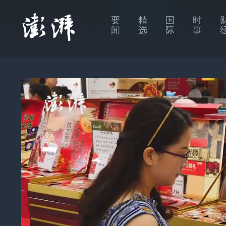
要
精
国
时
闻
选
际
事