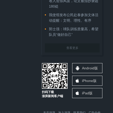
卷入造假风波，论文被指抄袭超
180处
我使馆发布公民赴泰参加文体活
动提醒：文明、理性、有序
郭士强：球队训练质量高，希望
队员“做好自己”
查看更多
Android版
iPhone版
扫码下载
iPad版
澎湃新闻客户端
关于澎湃
加入澎湃
联系我们
广告合作