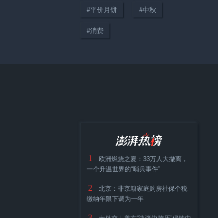
#
平价月饼
#
中秋
04:14
#
消费
只要在路上，世界便是你的“主
场”
38:12
《顾视》城市人物专访第四期：
1
高校加持下大零号湾的协同发展
欧洲燃烧之夏：33万人大撤离，
一个升温世界的“哨兵事件”
与城市展望
2
北京：非京籍家庭购房社保个税
缴纳年限下调为一年
3