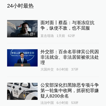
24小时最热
面对面丨蔡磊：与渐冻症抗
争，纵使不敌，也不屈服
1
直击现场
1天前
62
评
外交部：百余名菲律宾公民因
非法就业、非法居留被依法处
理
大国外交
8小时前
37
评
公安部深化扫黑除恶专项斗争
第一轮集中收网，抓获犯罪嫌
疑人8200余名
法治中国
6小时前
53
评