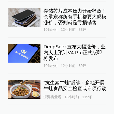
存储芯片成本压力开始释放！
余承东称所有手机都要大规模
涨价，否则就是亏损销售
10%公司
12小时前
53
评
DeepSeek宣布大幅涨价，业
内人士预计V4 Pro正式版即
将发布
10%公司
12小时前
69
评
“抗生素牛蛙”后续：多地开展
牛蛙食品安全检查或专项行动
澎湃质量观
15小时前
119
评