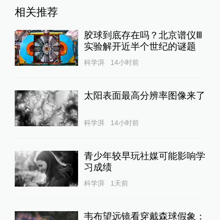
相关推荐
胶球到底存在吗？北京谱仪Ⅲ
实验解开近半个世纪的谜题
科学湃
14小时前
太阳表面最高分辨率图像来了
科学湃
14小时前
青少年较早玩社媒可能影响学
习成绩
科学湃
1天前
韦布望远镜看穿戴森球假象：