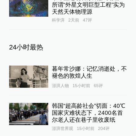
所谓“外星文明巨型工程”实为
天然天体物理源
科学湃
2天前
47
评
24小时最热
暮年常沙娜：记忆消逝处，不
褪色的敦煌人生
澎湃人物
15小时前
65
评
韩国“超高龄社会”切面：40℃
国家灾难状态下，2400名首
尔老人还在巷子里收废纸
澎湃世界观
15小时前
204
评