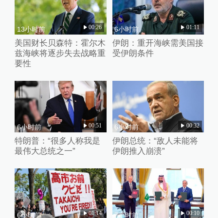
00:26
01:11
13小时前
6小时前
美国财长贝森特：霍尔木
伊朗：重开海峡需美国接
兹海峡将逐步失去战略重
受伊朗条件
要性
00:51
00:32
6小时前
6小时前
特朗普：“很多人称我是
伊朗总统：“敌人未能将
最伟大总统之一”
伊朗推入崩溃”
01:14
00:10
6小时前
7小时前