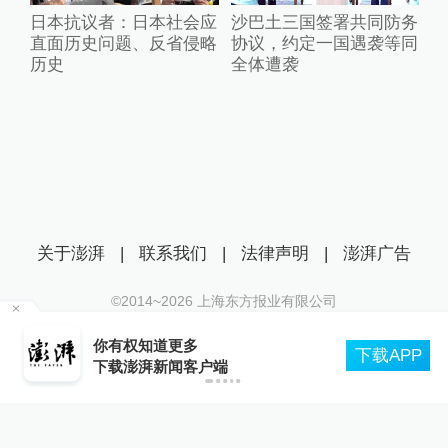
日本抗议者：日本社会应
沙巴土三国签署共同防务
直面历史问题、反省侵略
协议，约定一国遇袭等同
历史
全体遭袭
关于澎湃
|
联系我们
|
法律声明
|
澎湃广告
©2014~
2026
上海东方报业有限公司
沪ICP证：沪B2-20170116 | 沪ICP备14003370号
你有权知道更多
互联网新闻信息服务许可证：31120170006
下载APP
下载澎湃新闻客户端
沪公网安备 31010602000299号