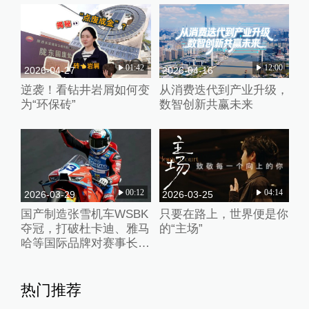
01:42
12:00
2026-04-27
2026-04-16
逆袭！看钻井岩屑如何变
从消费迭代到产业升级，
为“环保砖”
数智创新共赢未来
00:12
04:14
2026-03-29
2026-03-25
国产制造张雪机车WSBK
只要在路上，世界便是你
夺冠，打破杜卡迪、雅马
的“主场”
哈等国际品牌对赛事长期
垄断
热门推荐