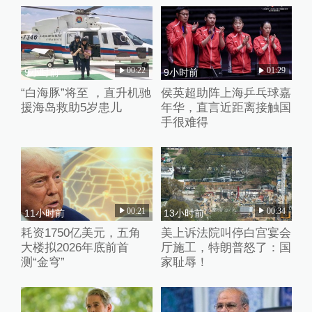
00:22
01:29
9小时前
9小时前
“白海豚”将至 ，直升机驰
侯英超助阵上海乒乓球嘉
援海岛救助5岁患儿
年华，直言近距离接触国
手很难得
00:21
00:34
11小时前
13小时前
耗资1750亿美元，五角
美上诉法院叫停白宫宴会
大楼拟2026年底前首
厅施工，特朗普怒了：国
测“金穹”
家耻辱！