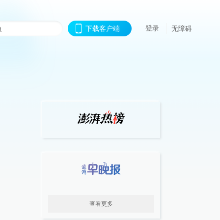
登录
下载客户端
无障碍
查看更多