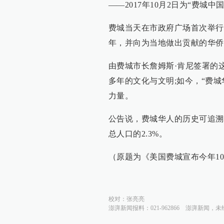
——2017年10月2日为“费城中
费城当天在市政府广场首次举行
年，并向为当地做出贡献的华侨
由费城市长詹姆斯·肯尼签署的
多年的文化与文明;如今，“费
力量。
公告说，费城华人的历史可追溯至
总人口的2.3%。
（原题为《美国费城宣布今年10
校对：
张亮亮
澎湃新闻报料：021-962866
澎湃新闻，未