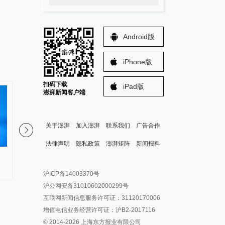
Android版
iPhone版
扫码下载
iPad版
澎湃新闻客户端
关于澎湃
加入澎湃
联系我们
广告合作
法律声明
隐私政策
澎湃矩阵
新闻报料
中国驻伊拉克大使馆提醒在伊拉
日本熊本县地震造成重
报料热线: 021-962866
澎湃新闻微博
克中国公民加强安全防范
亡，我使馆发布提醒
沪ICP备14003370号
报料邮箱: news@thepaper.cn
澎湃新闻公众号
沪公网安备31010602000299号
澎湃新闻抖音号
互联网新闻信息服务许可证：31120170006
派生万物开放平台
增值电信业务经营许可证：沪B2-2017116
© 2014-
2026
上海东方报业有限公司
IP SHANGHAI