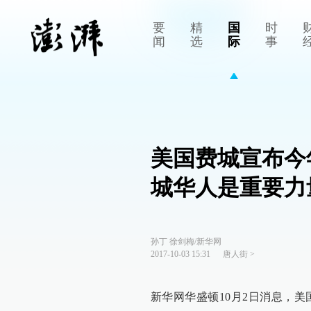
要
精
国
时
闻
选
际
事
美国费城宣布今
城华人是重要力
孙丁 徐剑梅/新华网
2017-10-03 15:31
唐人街
>
新华网华盛顿10月2日消息，