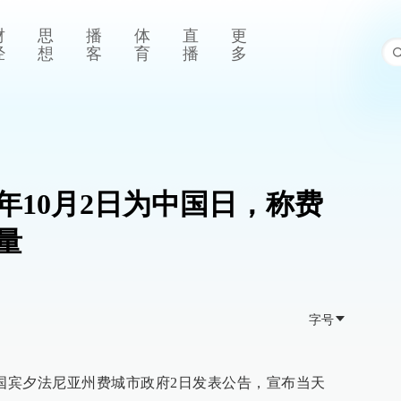
财
思
播
体
直
更
经
想
客
育
播
多
年10月2日为中国日，称费
量
字号
美国宾夕法尼亚州费城市政府2日发表公告，宣布当天