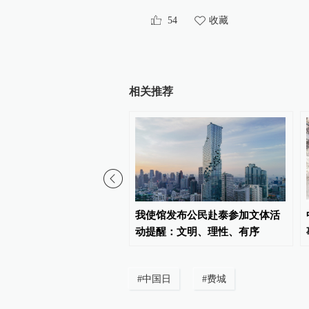
54
收藏
相关推荐
本县地震造成重大人员伤
我使馆发布公民赴泰参加文体活
使馆发布提醒
动提醒：文明、理性、有序
#
中国日
#
费城