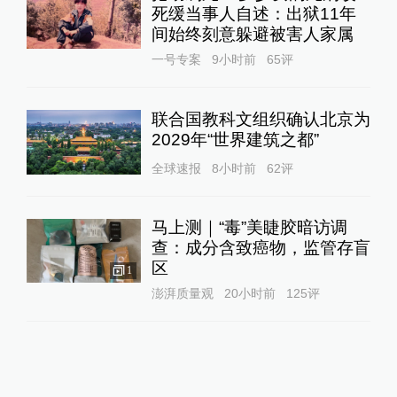
死缓当事人自述：出狱11年
间始终刻意躲避被害人家属
一号专案
9小时前
65
评
联合国教科文组织确认北京为
2029年“世界建筑之都”
全球速报
8小时前
62
评
马上测｜“毒”美睫胶暗访调
查：成分含致癌物，监管存盲
区
1
澎湃质量观
20小时前
125
评