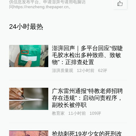
供信息发布平台。申请澎湃号请用电脑访
问https://renzheng.thepaper.cn。
24小时最热
澎湃回声｜多平台回应“假睫
毛胶水检出多种致癌、致敏
物”：正排查处置
澎湃质量观
12小时前
62
评
广东雷州通报“特教老师招聘
存在违规”：启动问责程序，
副校长被停职
教育家
11小时前
109
评
抢劫刺死19岁少女的死刑改