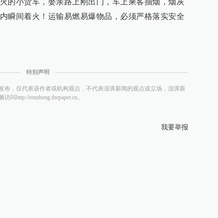
火的小货车，娶亲路上刚出门，车上乘客抽烟，烟灰
内瞬间着火！运输易燃易爆物品，必须严格落实安全
特别声明
发布，仅代表该作者或机构观点，不代表澎湃新闻的观点或立场，澎湃新
/renzheng.thepaper.cn。
我要举报