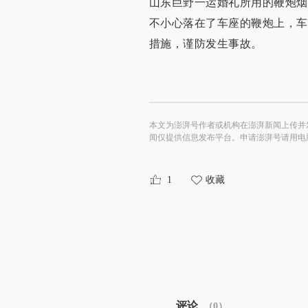
山东巨野一运婚礼所用的鞭炮烟
不小心落在了车座的鞭炮上，车
措施，谨防发生事故。
本文为澎湃号作者或机构在澎湃新闻上传并
闻仅提供信息发布平台。申请澎湃号请用电脑访问http:/
1
收藏
评论
（
0
）