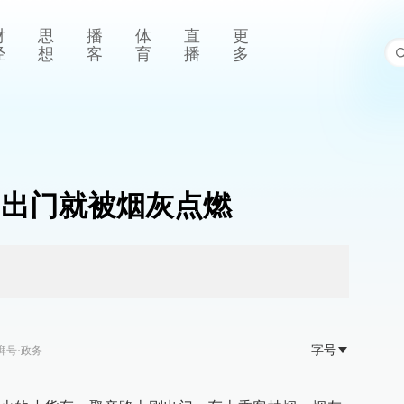
财
思
播
体
直
更
经
想
客
育
播
多
 出门就被烟灰点燃
字号
湃号·政务