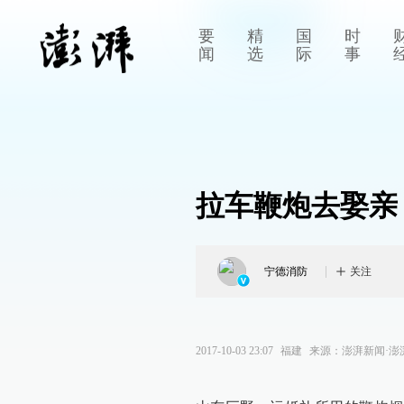
要
精
国
时
闻
选
际
事
拉车鞭炮去娶亲
宁德消防
关注
2017-10-03 23:07
福建
来源：
澎湃新闻·澎