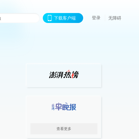
登录
下载客户端
无障碍
查看更多