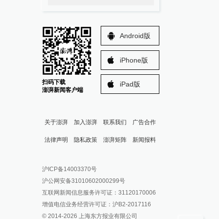
Android版
iPhone版
扫码下载
iPad版
澎湃新闻客户端
关于澎湃
加入澎湃
联系我们
广告合作
法律声明
隐私政策
澎湃矩阵
新闻报料
报料热线: 021-962866
澎湃新闻微博
沪ICP备14003370号
报料邮箱: news@thepaper.cn
澎湃新闻公众号
沪公网安备31010602000299号
澎湃新闻抖音号
互联网新闻信息服务许可证：31120170006
派生万物开放平台
增值电信业务经营许可证：沪B2-2017116
© 2014-
2026
上海东方报业有限公司
IP SHANGHAI