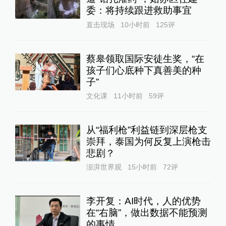
委：将持续跟进救助事宜
直击现场
10小时前
125
评
蔡皋领取国际安徒生奖，“在
孩子们心底种下真善美的种
子”
文化课
11小时前
59
评
从“福利枪”利益链到深层枪支
崇拜，泰国为何反复上演枪击
悲剧？
澎湃世界观
15小时前
72
评
李开复：AI时代，人的优势
在“右脑”，做出数据不能预测
的事情