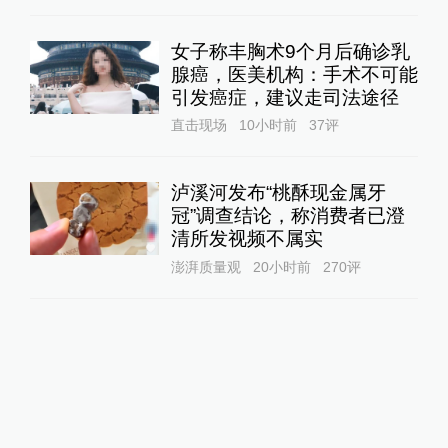
女子称丰胸术9个月后确诊乳
腺癌，医美机构：手术不可能
引发癌症，建议走司法途径
直击现场
10小时前
37
评
泸溪河发布“桃酥现金属牙
冠”调查结论，称消费者已澄
清所发视频不属实
澎湃质量观
20小时前
270
评