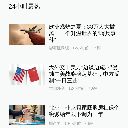
24小时最热
欧洲燃烧之夏：33万人大撤
离，一个升温世界的“哨兵事
件”
澎湃世界观
12小时前
34
评
大外交｜美方“边谈边施压”侵
蚀中美战略稳定基础，中方反
制“一日三连”
大国外交
12小时前
40
评
北京：非京籍家庭购房社保个
税缴纳年限下调为一年
地产界
10小时前
78
评