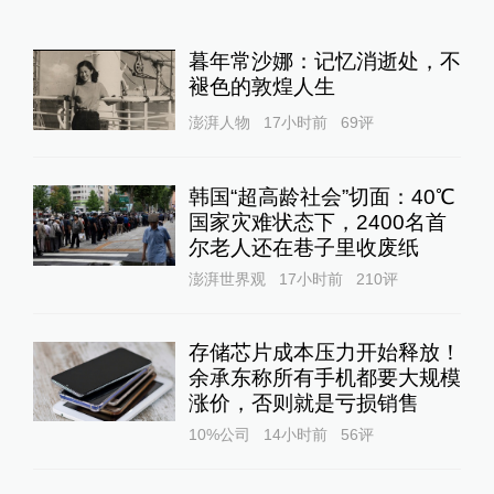
暮年常沙娜：记忆消逝处，不
褪色的敦煌人生
澎湃人物
17小时前
69
评
韩国“超高龄社会”切面：40℃
国家灾难状态下，2400名首
尔老人还在巷子里收废纸
澎湃世界观
17小时前
210
评
存储芯片成本压力开始释放！
余承东称所有手机都要大规模
涨价，否则就是亏损销售
10%公司
14小时前
56
评