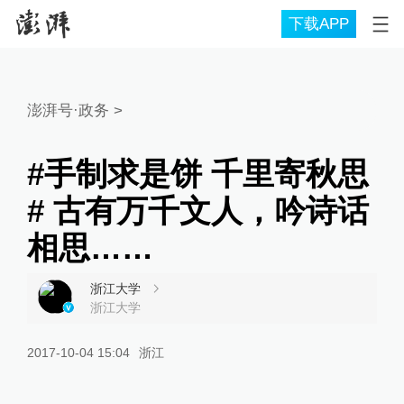
下载APP
澎湃号·政务
>
#手制求是饼 千里寄秋思
# 古有万千文人，吟诗话
相思……
浙江大学
浙江大学
2017-10-04 15:04
浙江