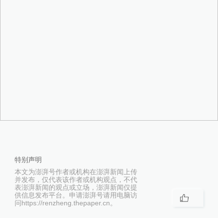
特别声明
本文为澎湃号作者或机构在澎湃新闻上传
并发布，仅代表该作者或机构观点，不代
表澎湃新闻的观点或立场，澎湃新闻仅提
供信息发布平台。申请澎湃号请用电脑访
问https://renzheng.thepaper.cn。