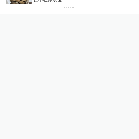
暮年常沙娜：记忆消逝处，不
褪色的敦煌人生
澎湃人物
12小时前
65
评
韩国“超高龄社会”切面：40℃
国家灾难状态下，2400名首
尔老人还在巷子里收废纸
澎湃世界观
12小时前
191
评
关于澎湃
|
联系我们
|
法律声明
|
澎湃广告
©2014~
2026
上海东方报业有限公司