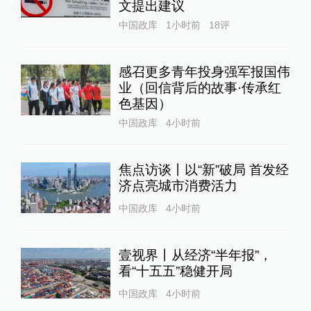
文提出建议
中国政库
1小时前
18
评
感召更多青年投身强军报国伟
业（回信背后的故事·传承红
色基因）
中国政库
4小时前
焦点访谈丨以“新”破局 首发经
济点亮城市消费活力
中国政库
4小时前
壹视界丨从经济“半年报”，
看“十五五”稳健开局
中国政库
4小时前