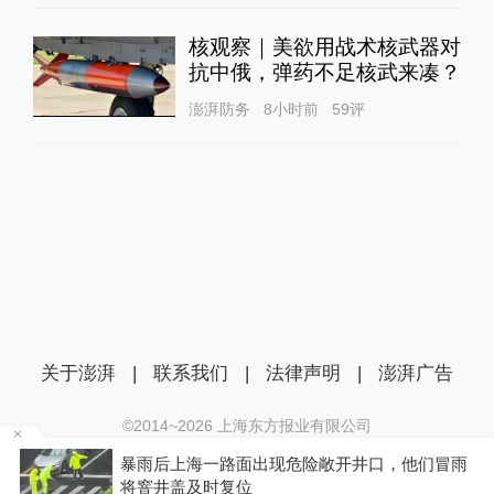
核观察｜美欲用战术核武器对
抗中俄，弹药不足核武来凑？
澎湃防务
8小时前
59
评
关于澎湃
|
联系我们
|
法律声明
|
澎湃广告
©2014~
2026
上海东方报业有限公司
沪ICP证：沪B2-20170116 | 沪ICP备14003370号
温
暴雨后上海一路面出现危险敞开井口，他们冒雨
互联网新闻信息服务许可证：31120170006
将窨井盖及时复位