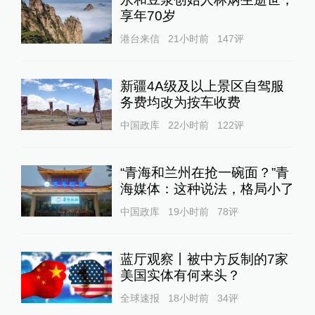
享年70岁
港台来信
21小时前
147
评
新疆4A级及以上景区自驾服
务费均改为按车收费
中国政库
22小时前
122
评
“青海和兰州在抢一碗面？”青
海媒体：这种说法，格局小了
中国政库
19小时前
78
评
蓝厅观察丨被中方反制的7家
美国实体有何来头？
全球速报
18小时前
34
评