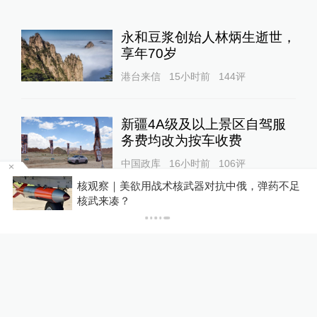
永和豆浆创始人林炳生逝世，
享年70岁
港台来信
15小时前
144
评
新疆4A级及以上景区自驾服
务费均改为按车收费
中国政库
16小时前
106
评
省地
核观察｜美欲用战术核武器对抗中俄，弹药不足
核武来凑？
“青海和兰州在抢一碗面？”青
海媒体：这种说法，格局小了
中国政库
13小时前
65
评
蔡皋领取国际安徒生奖，“在
孩子们心底种下真善美的种