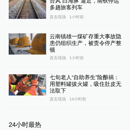
台风“白海豚”逼近，南铁停运
多趟旅客列车
直击现场
1小时前
云南镇雄一煤矿存重大事故隐
患仍组织生产，被责令停产整
顿
直击现场
1小时前
七旬老人“自助养生”险酿祸：
用塑料罐拔火罐，吸住肚皮无
法取下
直击现场
14小时前
24小时最热