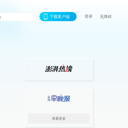
登录
下载客户端
无障碍
查看更多