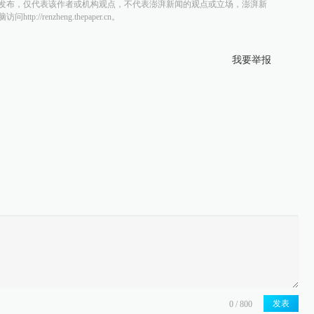
发布，仅代表该作者或机构观点，不代表澎湃新闻的观点或立场，澎湃新
/renzheng.thepaper.cn。
我要举报
发表