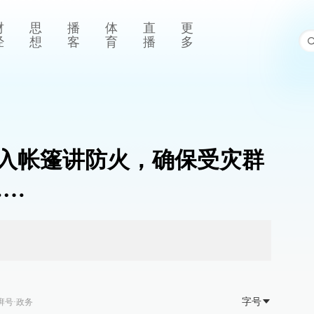
财
思
播
体
直
更
经
想
客
育
播
多
入帐篷讲防火，确保受灾群
……
字号
湃号·政务