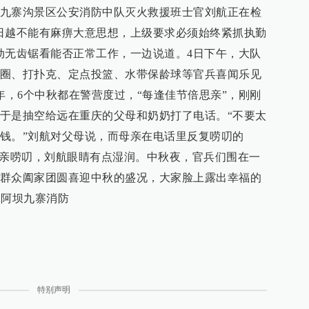
九寨沟景区公安消防中队灭火救援班士官刘航正在检
日越不能有麻痹大意思想，上级要求必须始终紧抓执勤
动无齿锯看能否正常工作，一边说道。4日下午，大队
圈、打扑克、定点投篮、水带保龄球等官兵喜闻乐见
年，6个中秋都在警营度过，“每逢佳节倍思亲”，刚刚
于是抽空给远在重庆的父母和奶奶打了电话。“不要太
钱。”刘航对父母说，而母亲在电话里反复唠叨的
母亲唠叨，刘航眼睛有点湿润。中秋夜，官兵们围在一
群众阖家团圆喜迎中秋的盛况，大家脸上露出幸福的
@阿坝九寨消防
特别声明