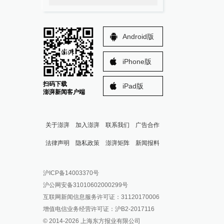
Android版
iPhone版
扫码下载
iPad版
澎湃新闻客户端
关于澎湃
加入澎湃
联系我们
广告合作
法律声明
隐私政策
澎湃矩阵
新闻报料
报料热线: 021-962866
澎湃新闻微博
沪ICP备14003370号
报料邮箱: news@thepaper.cn
澎湃新闻公众号
沪公网安备31010602000299号
澎湃新闻抖音号
互联网新闻信息服务许可证：31120170006
派生万物开放平台
增值电信业务经营许可证：沪B2-2017116
© 2014-
2026
上海东方报业有限公司
IP SHANGHAI