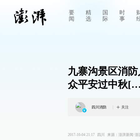
要
精
国
时
闻
选
际
事
九寨沟景区消防
众平安过中秋[
四川消防
关注
2017-10-04 21:17
四川
来源：
澎湃新闻·澎