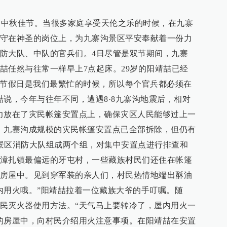
4日，中秋佳节。当很多家庭享受天伦之乐的时候，在九寨
守在神圣的岗位上，为九寨沟景区平安奉献着一份力
防大队、中队的官兵们。4日尽管是双节期间，九寨
喆任然与往常一样早上7点起床。29岁的阳靖喆已经
“节假日是我们最繁忙的时候，所以每个官兵都必须在
喆说，今年与往年不同，遭遇8·8九寨沟地震后，相对
力放在了灾民帐篷安置点上，确保灾区人民能够过上一
，九寨沟成规模的灾民帐篷安置点已全部拆除，但仍有
景区消防大队组成两个组，对集中安置点进行排查和
漳扎镇最偏远的牙屯村，一些藏族村民们还住在帐篷
房屋中。见到穿军装的亲人们，村民热情地端出酥油
内用火哦。”阳靖喆拉着一位藏族大爷的手叮嘱。随
民灭火器使用方法。“天气马上要转冷了，屋内用火一
的房屋中，向村民介绍用火注意事项。在阳靖喆在安置