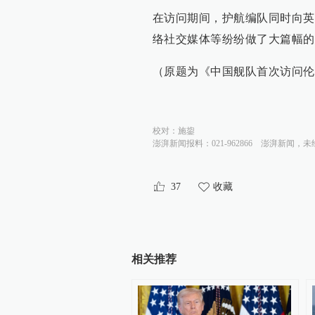
在访问期间，护航编队同时向英
络社交媒体等纷纷做了大篇幅的
（原题为《中国舰队首次访问伦
校对：
施鋆
澎湃新闻报料：021-962866
澎湃新闻，未
37
收藏
相关推荐