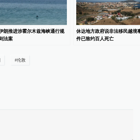
伊朗推进涉霍尔木兹海峡通行规
休达地方政府说非法移民越境
则法案
件已致约百人死亡
国
#
伦敦