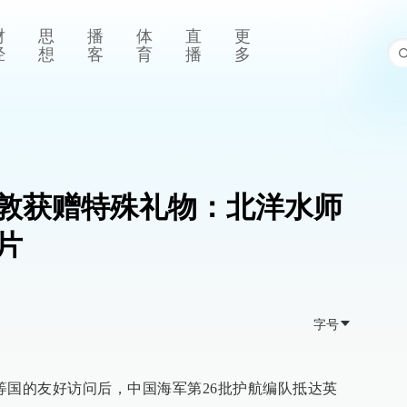
财
思
播
体
直
更
经
想
客
育
播
多
敦获赠特殊礼物：北洋水师
片
字号
等国的友好访问后，中国海军第26批护航编队抵达英