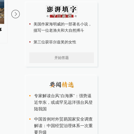
美国作家海明威的一部著名小说，
事
美国宣布对古巴实施新一轮制裁
黎巴嫩与以色列第七轮
描写一位老渔夫和大自然搏斗
第三位获菲尔兹奖的女性
开始答题
专家解读台风“白海豚”：强势逼
近华东，或成罕见远洋强台风登
陆我国
中国首例对外贸易国家安全调查
解读：中国经贸治理体系一次重
要升级