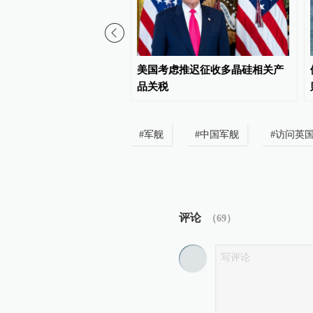
与以色列第七轮会谈结束
美国考虑推迟征收多晶硅相关产
品关税
#
军舰
#
中国军舰
#
访问英
评论
（
69
）