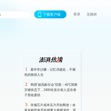
登录
下载客户端
无障碍
1
暮年常沙娜：记忆消逝处，不褪
色的敦煌人生
2
韩国“超高龄社会”切面：40℃国家
灾难状态下，2400名首尔老人还在巷
子里收废纸
3
存储芯片成本压力开始释放！余
承东称所有手机都要大规模涨价，否