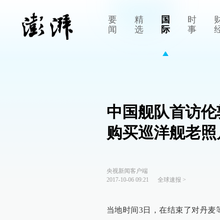
要
精
国
时
闻
选
际
事
中国舰队首访伦
购买巡洋舰老照
央视新闻客户端
2017-10-06 09:21
全球速报
>
当地时间3日，在结束了对丹麦