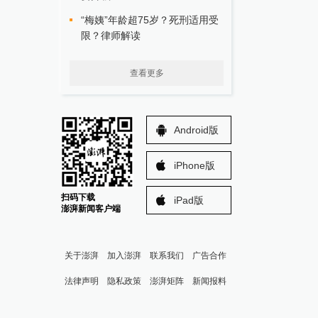
“梅姨”年龄超75岁？死刑适用受
限？律师解读
查看更多
Android版
iPhone版
扫码下载
iPad版
澎湃新闻客户端
关于澎湃
加入澎湃
联系我们
广告合作
法律声明
隐私政策
澎湃矩阵
新闻报料
报料热线: 021-962866
澎湃新闻微博