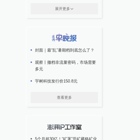
展开更多
封面｜最“乱”暑期档到底怎么了？
观察丨撤档非流量密码，市场需要
多元
宇树科技发行价150.8元
查看更多
5个月超30亿！“矿茅”开矿藏格矿业