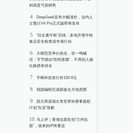
则就是亏损销售
4
DeepSeek宣布大幅涨价，业内人
士预计V4 Pro正式版即将发布
5
“抗生素牛蛙”后续：多地开展牛蛙
食品安全检查或专项行动
6
大模型竞争白热化，张一鸣喊
话：字节跳动“拒绝蒸馏”，不用别人输
出换榜单排名
7
宇树科技发行价150.8元
8
我国编制完成新版全月地质图
9
因凡蒂诺就出售世界杯赛事股权
计划“失误”致歉
10
马上评｜青海拉面告别“兰州拉
面”，借来的IP终要还