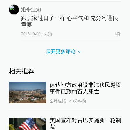
退步江湖
跟居家过日子一样 心平气和 充分沟通很
重要
2017-10-06
∙ 未知
1赞
展开更多评论
相关推荐
休达地方政府说非法移民越境
事件已致约百人死亡
全球速报
43分钟前
美国宣布对古巴实施新一轮制
裁