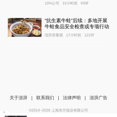
10%公司
15小时前
69
评
“抗生素牛蛙”后续：多地开展
牛蛙食品安全检查或专项行动
澎湃质量观
17小时前
122
评
关于澎湃
|
联系我们
|
法律声明
|
澎湃广告
©2014~
2026
上海东方报业有限公司
沪ICP证：沪B2-20170116 | 沪ICP备14003370号