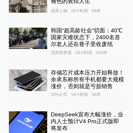
褪色的敦煌人生
澎湃人物
18小时前
69
评
韩国“超高龄社会”切面：40℃
国家灾难状态下，2400名首
尔老人还在巷子里收废纸
澎湃世界观
18小时前
210
评
存储芯片成本压力开始释放！
余承东称所有手机都要大规模
涨价，否则就是亏损销售
10%公司
14小时前
56
评
DeepSeek宣布大幅涨价，业
内人士预计V4 Pro正式版即
将发布