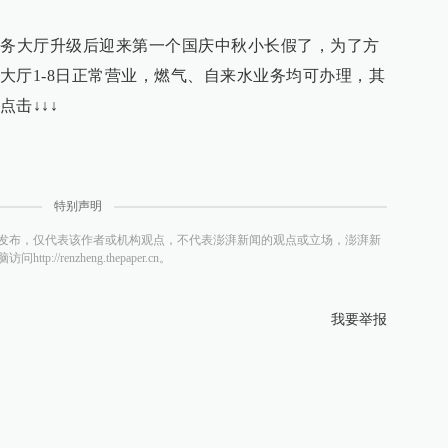
服务大厅升级后迎来第一个国庆中秋小长假了，为了方
大厅1-8日正常营业，燃气、自来水业务均可办理，其
击↓↓↓
特别声明
发布，仅代表该作者或机构观点，不代表澎湃新闻的观点或立场，澎湃新
/renzheng.thepaper.cn。
我要举报