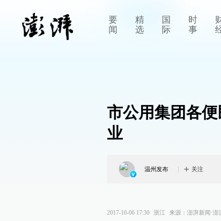
要
精
国
时
闻
选
际
事
市公用集团各便
业
温州发布
关注
2017-10-06 17:30
浙江
来源：
澎湃新闻·澎