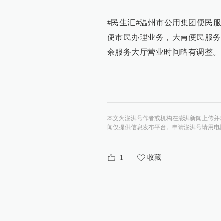
#民生汇#温州市公用集团便民
便市民办理业务，大南便民服务
余服务大厅营业时间略有调整。点
本文为澎湃号作者或机构在澎湃新闻上传并
闻仅提供信息发布平台。申请澎湃号请用电脑访问http:/
1
收藏