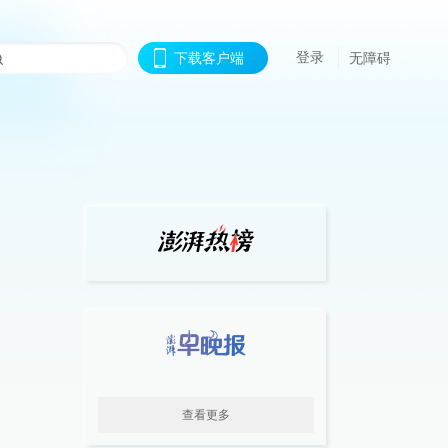
登录
下载客户端
无障碍
查看更多