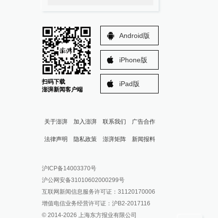
Android版
iPhone版
扫码下载
iPad版
澎湃新闻客户端
关于澎湃
加入澎湃
联系我们
广告合作
法律声明
隐私政策
澎湃矩阵
新闻报料
报料热线: 021-962866
澎湃新闻微博
沪ICP备14003370号
报料邮箱: news@thepaper.cn
澎湃新闻公众号
沪公网安备31010602000299号
澎湃新闻抖音号
互联网新闻信息服务许可证：31120170006
派生万物开放平台
增值电信业务经营许可证：沪B2-2017116
© 2014-
2026
上海东方报业有限公司
IP SHANGHAI