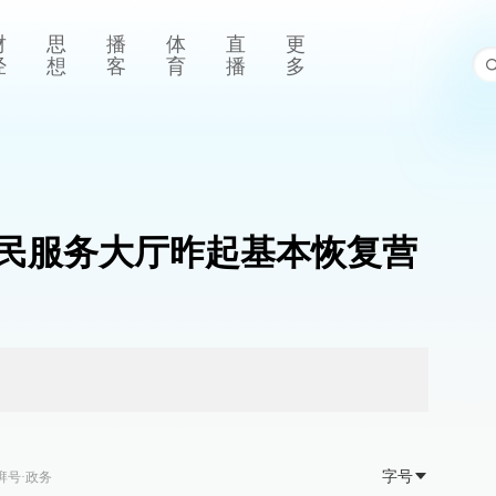
财
思
播
体
直
更
经
想
客
育
播
多
民服务大厅昨起基本恢复营
字号
湃号·政务