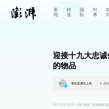
要
精
国
时
闻
选
际
事
迎接十九大忠诚
的物品
警民直通车上海
关注
2017-10-07 09:35
上海
来源：
澎湃新闻·澎