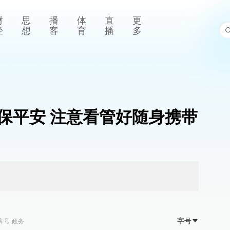
财
思
播
体
直
更
经
想
客
育
播
多
保平安 注意看管好随身携带
字号
湃号·政务