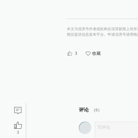
本文为澎湃号作者或机构在澎湃新闻上传并
闻仅提供信息发布平台。申请澎湃号请用电脑访问http:/
3
收藏
评论
（
0
）
3