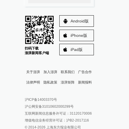
Android版
iPhone版
扫码下载
iPad版
澎湃新闻客户端
关于澎湃
加入澎湃
联系我们
广告合作
法律声明
隐私政策
澎湃矩阵
新闻报料
报料热线: 021-962866
澎湃新闻微博
沪ICP备14003370号
报料邮箱: news@thepaper.cn
澎湃新闻公众号
沪公网安备31010602000299号
澎湃新闻抖音号
互联网新闻信息服务许可证：31120170006
派生万物开放平台
增值电信业务经营许可证：沪B2-2017116
© 2014-
2026
上海东方报业有限公司
IP SHANGHAI