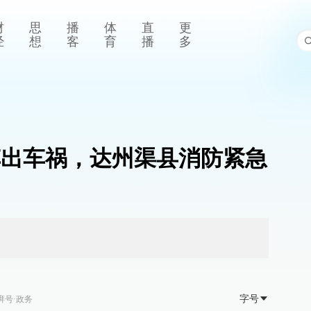
财
思
播
体
直
更
经
想
客
育
播
多
会车出车祸，达州渠县消防紧急
字号
湃号·政务