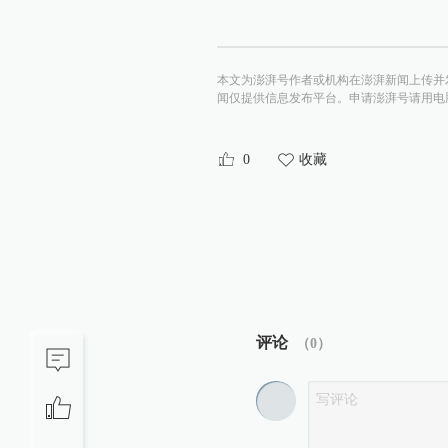
本文为澎湃号作者或机构在澎湃新闻上传并
闻仅提供信息发布平台。申请澎湃号请用电脑访问http:/
0
收藏
评论
（
0
）