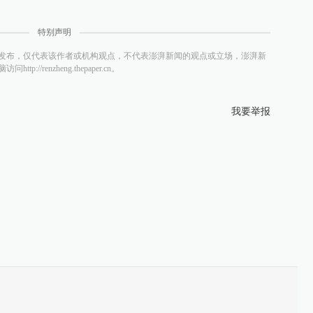
特别声明
发布，仅代表该作者或机构观点，不代表澎湃新闻的观点或立场，澎湃新
/renzheng.thepaper.cn。
我要举报