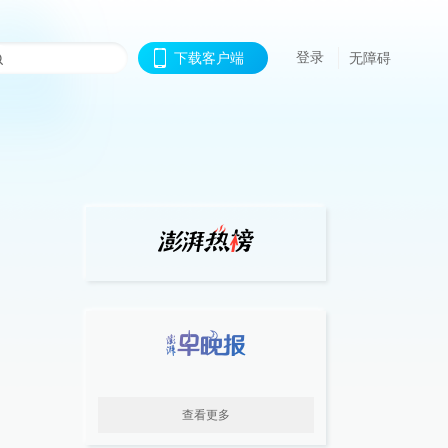
登录
下载客户端
无障碍
查看更多