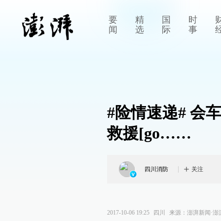
要
精
国
时
闻
选
际
事
#险情速递# 
救援[go……
四川消防
关注
2017-10-06 19:25
四川
来源：
澎湃新闻·澎