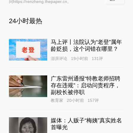
问https://renzheng.thepaper.cn。
24小时最热
马上评丨法院认为“老登”属年
龄贬损，这个词错在哪里？
澎湃评论
19小时前
131
评
广东雷州通报“特教老师招聘
存在违规”：启动问责程序，
副校长被停职
教育家
20小时前
157
评
媒体：人贩子“梅姨”真实姓名
首曝光