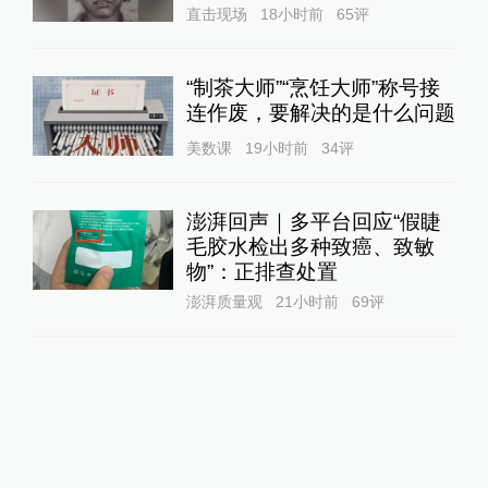
直击现场
18小时前
65
评
“制茶大师”“烹饪大师”称号接
连作废，要解决的是什么问题
美数课
19小时前
34
评
澎湃回声｜多平台回应“假睫
毛胶水检出多种致癌、致敏
物”：正排查处置
澎湃质量观
21小时前
69
评