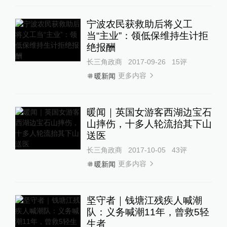
宁波农民获救助后将义工
当“主业”：领低保维持生计拒
绝报酬
长三角政商
2017-09-26
15
评
更多内容
暖新闻
暖闻｜英国女游客西湖边宝石
山摔伤，十多人轮流抬其下山
送医
长三角政商
2017-10-05
43
评
更多内容
暖新闻
坚守者｜钱塘江残疾人喊潮
队：义务喊潮11年，曾救5轻
生者