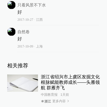
只看风景不下水
好
2017-10-27
∙ 江西
自然卷
好
2017-10-09
∙ 上海
相关推荐
浙江省绍兴市上虞区发掘文化
根脉赋能教师成长——头雁领
航 群雁齐飞
中国教育报
1天前
更多内容
浙江