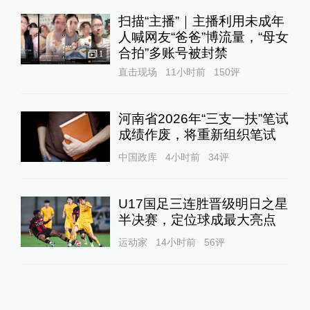
扫描“主播”｜主播利用未成年
人喊网友“爸爸”博流量，“母女
合拍”多账号被封禁
1
直击现场
11小时前
150
评
河南省2026年“三支一扶”笔试
成绩作废，将重新组织笔试
中国政库
4小时前
34
评
U17国足三连胜晋级明日之星
半决赛，定位球成最大亮点
运动家
14小时前
56
评