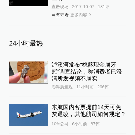
直击现场
2017-10-07
131
评
更多内容
坚守者
24小时最热
泸溪河发布“桃酥现金属牙
冠”调查结论，称消费者已澄
清所发视频不属实
澎湃质量观
11小时前
266
评
东航国内客票提前14天可免
费退改，其他航司如何规定？
10%公司
6小时前
87
评