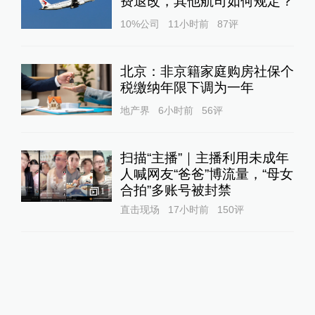
费退改，其他航司如何规定？
10%公司
11小时前
87
评
北京：非京籍家庭购房社保个
税缴纳年限下调为一年
地产界
6小时前
56
评
扫描“主播”｜主播利用未成年
人喊网友“爸爸”博流量，“母女
合拍”多账号被封禁
1
直击现场
17小时前
150
评