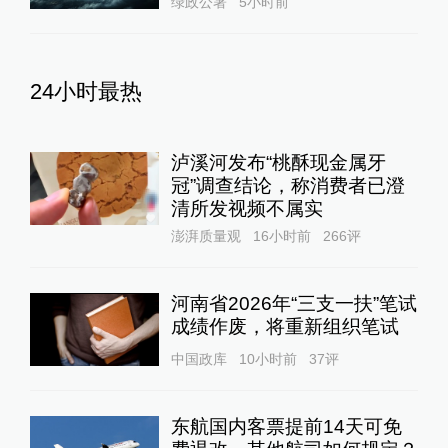
绿政公署
5小时前
24小时最热
泸溪河发布“桃酥现金属牙
冠”调查结论，称消费者已澄
清所发视频不属实
澎湃质量观
16小时前
266
评
河南省2026年“三支一扶”笔试
成绩作废，将重新组织笔试
中国政库
10小时前
37
评
东航国内客票提前14天可免