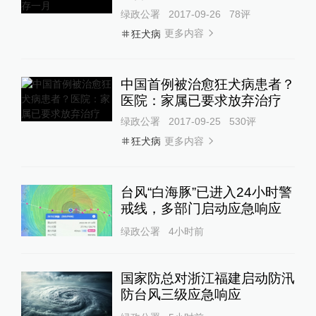
绿政公署
2017-09-26
78
评
更多内容
狂犬病
中国首例被治愈狂犬病患者？
医院：家属已要求放弃治疗
绿政公署
2017-09-25
530
评
更多内容
狂犬病
台风“白海豚”已进入24小时警
戒线，多部门启动应急响应
绿政公署
4小时前
国家防总对浙江福建启动防汛
防台风三级应急响应