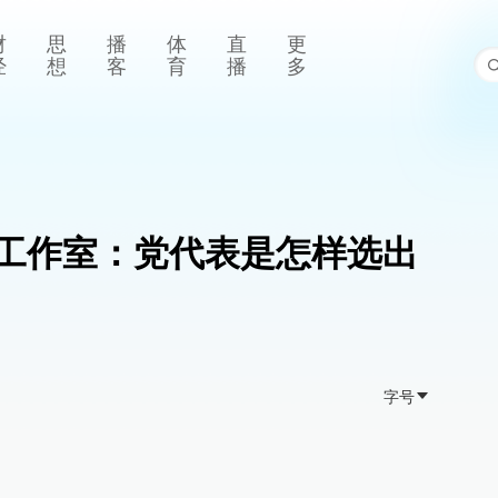
财
思
播
体
直
更
经
想
客
育
播
多
工作室：党代表是怎样选出
字号