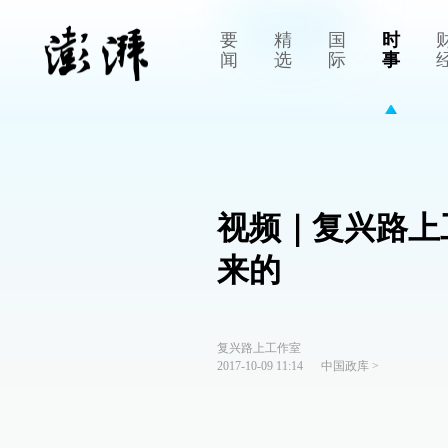
要
精
国
时
闻
选
际
事
视频｜复兴路上
来的
复兴路上工作室
2017-10-09 11:14
中国政库
>