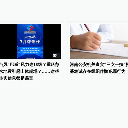
1
台风“巴威”风力达18级？重庆彭
河南公安机关查实“三支一扶”
水地震引起山体崩塌？……这些
募笔试存在组织作弊犯罪行为
涉灾信息都是谣言