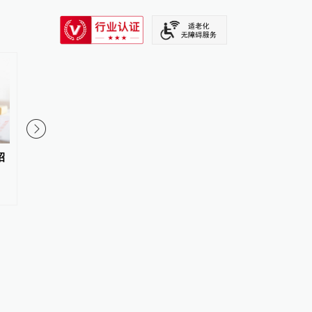
SIXTH TONE
招
焦点访谈丨各地加速落地“六张
多地志愿者协会更名为
网”建设 夯实中国式现代化战略
和志愿服务联合会
底座