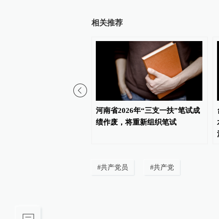
相关推荐
愿者协会更名为社会工作
河南省2026年“三支一扶”笔试成
服务联合会
绩作废，将重新组织笔试
#
共产党员
#
共产党