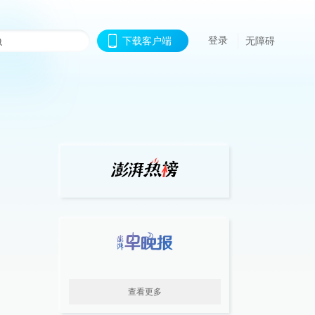
登录
下载客户端
无障碍
查看更多