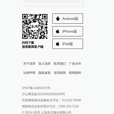
Android版
iPhone版
扫码下载
iPad版
澎湃新闻客户端
关于澎湃
加入澎湃
联系我们
广告合作
法律声明
隐私政策
澎湃矩阵
新闻报料
报料热线: 021-962866
澎湃新闻微博
沪ICP备14003370号
报料邮箱: news@thepaper.cn
澎湃新闻公众号
沪公网安备31010602000299号
澎湃新闻抖音号
互联网新闻信息服务许可证：31120170006
派生万物开放平台
增值电信业务经营许可证：沪B2-2017116
© 2014-
2026
上海东方报业有限公司
IP SHANGHAI