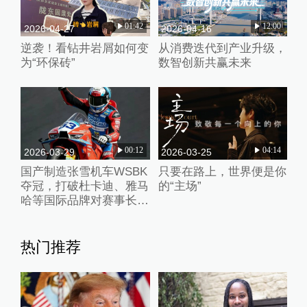
01:42
12:00
2026-04-27
2026-04-16
逆袭！看钻井岩屑如何变
从消费迭代到产业升级，
为“环保砖”
数智创新共赢未来
00:12
04:14
2026-03-29
2026-03-25
国产制造张雪机车WSBK
只要在路上，世界便是你
夺冠，打破杜卡迪、雅马
的“主场”
哈等国际品牌对赛事长期
垄断
热门推荐