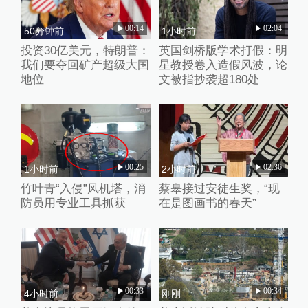
00:14
02:04
50分钟前
1小时前
投资30亿美元，特朗普：
英国剑桥版学术打假：明
我们要夺回矿产超级大国
星教授卷入造假风波，论
地位
文被指抄袭超180处
00:25
02:36
1小时前
2小时前
竹叶青“入侵”风机塔，消
蔡皋接过安徒生奖，“现
防员用专业工具抓获
在是图画书的春天”
00:33
00:34
4小时前
刚刚