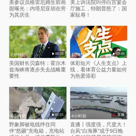
美参议员格雷厄姆生前画
美上诉法院叫停白宫宴会
面曝光：内塔尼亚胡在旁
厅施工，特朗普怒了：国
为其庆生
家耻辱！
00:26
01:00
2分钟前
1小时前
美国财长贝森特：霍尔木
体彩短片《人生支点》上
兹海峡将逐步失去战略重
线，看体育公益力量如何
要性
为热爱添彩
01:05
直播
4小时前
4小时前
野象脚被电线绊住同
直播丨强度强，尺度大！
伴“怒砸”充电箱，充电站
台风“白海豚”或于9日晚