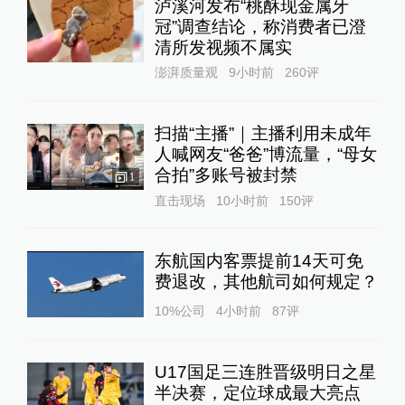
泸溪河发布“桃酥现金属牙
冠”调查结论，称消费者已澄
清所发视频不属实
澎湃质量观
9小时前
260
评
扫描“主播”｜主播利用未成年
人喊网友“爸爸”博流量，“母女
合拍”多账号被封禁
1
直击现场
10小时前
150
评
东航国内客票提前14天可免
费退改，其他航司如何规定？
10%公司
4小时前
87
评
U17国足三连胜晋级明日之星
半决赛，定位球成最大亮点