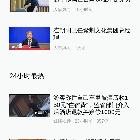
人事风向
10小时前
崔朝阳已任紫荆文化集团总经
理
人事风向
1天前
24小时最热
游客称睡自己车里被酒店收1
50元“住宿费”，监管部门介入
后酒店退款并赔偿1000元
00:19
锋线视频
23小时前
357
评