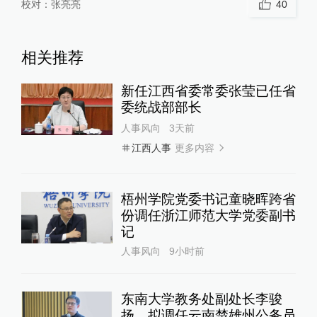
校对：
张亮亮
40
相关推荐
新任江西省委常委张莹已任省
委统战部部长
人事风向
3天前
更多内容
江西人事
梧州学院党委书记童晓晖跨省
份调任浙江师范大学党委副书
记
人事风向
9小时前
东南大学教务处副处长李骏
扬，拟调任云南楚雄州公务员