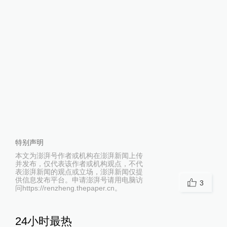
特别声明
本文为澎湃号作者或机构在澎湃新闻上传
并发布，仅代表该作者或机构观点，不代
表澎湃新闻的观点或立场，澎湃新闻仅提
供信息发布平台。申请澎湃号请用电脑访
3
问https://renzheng.thepaper.cn。
24小时最热