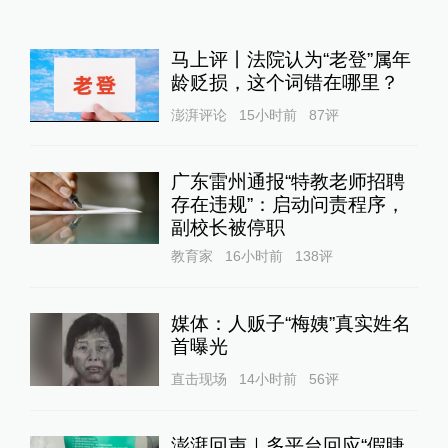
马上评丨法院认为“老登”属年
龄贬损，这个词错在哪里？
澎湃评论
15小时前
87
评
广东雷州通报“特教老师招聘
存在违规”：启动问责程序，
副校长被停职
教育家
16小时前
138
评
媒体：人贩子“梅姨”真实姓名
首曝光
直击现场
14小时前
56
评
澎湃回声｜多平台回应“假睫