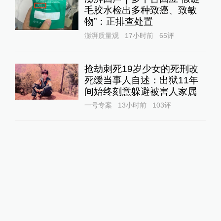
毛胶水检出多种致癌、致敏
物”：正排查处置
澎湃质量观
17小时前
65
评
抢劫刺死19岁少女的死刑改
死缓当事人自述：出狱11年
间始终刻意躲避被害人家属
一号专案
13小时前
103
评