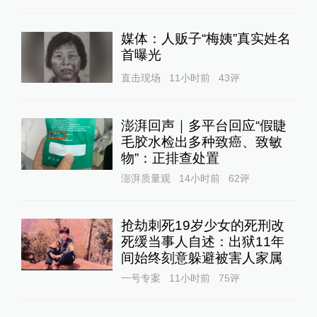
媒体：人贩子“梅姨”真实姓名
首曝光
直击现场
11小时前
43
评
澎湃回声｜多平台回应“假睫
毛胶水检出多种致癌、致敏
物”：正排查处置
澎湃质量观
14小时前
62
评
抢劫刺死19岁少女的死刑改
死缓当事人自述：出狱11年
间始终刻意躲避被害人家属
一号专案
11小时前
75
评