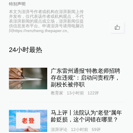
特别声明
本文为澎湃号作者或机构在澎湃新闻上传
并发布，仅代表该作者或机构观点，不代
表澎湃新闻的观点或立场，澎湃新闻仅提
供信息发布平台。申请澎湃号请用电脑访
问https://renzheng.thepaper.cn。
24小时最热
广东雷州通报“特教老师招聘
存在违规”：启动问责程序，
副校长被停职
教育家
13小时前
122
评
马上评丨法院认为“老登”属年
龄贬损，这个词错在哪里？
澎湃评论
12小时前
59
评