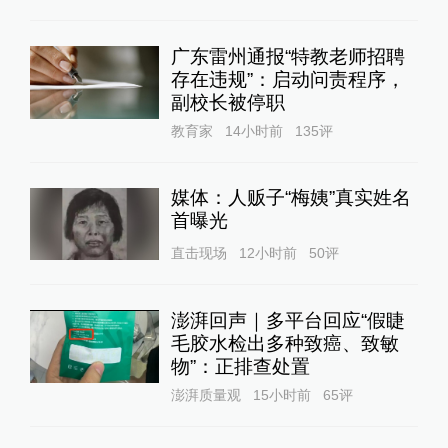
广东雷州通报“特教老师招聘
存在违规”：启动问责程序，
副校长被停职
教育家
14小时前
135
评
媒体：人贩子“梅姨”真实姓名
首曝光
直击现场
12小时前
50
评
澎湃回声｜多平台回应“假睫
毛胶水检出多种致癌、致敏
物”：正排查处置
澎湃质量观
15小时前
65
评