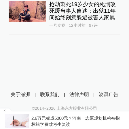
抢劫刺死19岁少女的死刑改
死缓当事人自述：出狱11年
间始终刻意躲避被害人家属
一号专案
12小时前
97
评
关于澎湃
|
联系我们
|
法律声明
|
澎湃广告
©2014~
2026
上海东方报业有限公司
沪ICP证：沪B2-20170116 | 沪ICP备14003370号
父
2.6万元标成5000元？河南一志愿规划机构被指
互联网新闻信息服务许可证：31120170006
标错学费致考生复读