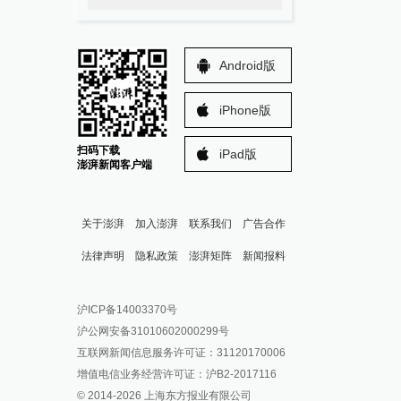
Android版
iPhone版
扫码下载
iPad版
澎湃新闻客户端
关于澎湃
加入澎湃
联系我们
广告合作
法律声明
隐私政策
澎湃矩阵
新闻报料
报料热线: 021-962866
澎湃新闻微博
沪ICP备14003370号
报料邮箱: news@thepaper.cn
澎湃新闻公众号
沪公网安备31010602000299号
澎湃新闻抖音号
互联网新闻信息服务许可证：31120170006
派生万物开放平台
增值电信业务经营许可证：沪B2-2017116
© 2014-
2026
上海东方报业有限公司
IP SHANGHAI