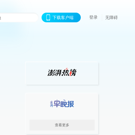
登录
下载客户端
无障碍
查看更多