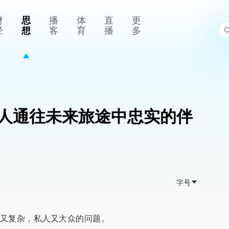
财
思
播
体
直
更
经
想
客
育
播
多
人通往未来旅途中忠实的伴
字号
>
又复杂，私人又大众的问题。