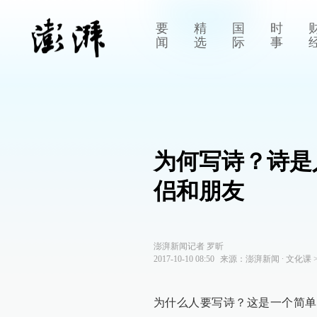
要
精
国
时
闻
选
际
事
为何写诗？诗是
侣和朋友
澎湃新闻记者 罗昕
2017-10-10 08:50
来源：
澎湃新闻
∙
文化课
为什么人要写诗？这是一个简单