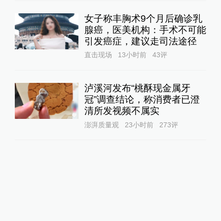
女子称丰胸术9个月后确诊乳
腺癌，医美机构：手术不可能
引发癌症，建议走司法途径
直击现场
13小时前
43
评
泸溪河发布“桃酥现金属牙
冠”调查结论，称消费者已澄
清所发视频不属实
澎湃质量观
23小时前
273
评