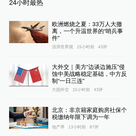
24小时最热
欧洲燃烧之夏：33万人大撤
离，一个升温世界的“哨兵事
件”
澎湃世界观
15小时前
43
评
大外交｜美方“边谈边施压”侵
蚀中美战略稳定基础，中方反
制“一日三连”
大国外交
15小时前
43
评
北京：非京籍家庭购房社保个
税缴纳年限下调为一年
地产界
13小时前
87
评