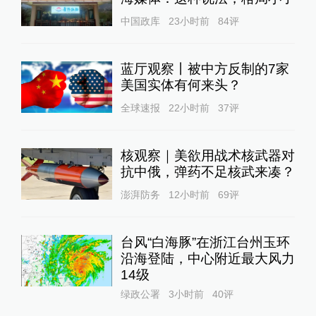
中国政库
23小时前
84
评
蓝厅观察丨被中方反制的7家
美国实体有何来头？
全球速报
22小时前
37
评
核观察｜美欲用战术核武器对
抗中俄，弹药不足核武来凑？
澎湃防务
12小时前
69
评
台风“白海豚”在浙江台州玉环
沿海登陆，中心附近最大风力
14级
绿政公署
3小时前
40
评