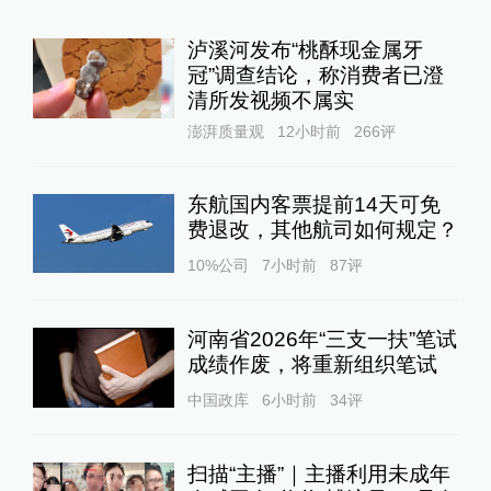
泸溪河发布“桃酥现金属牙
冠”调查结论，称消费者已澄
清所发视频不属实
澎湃质量观
12小时前
266
评
东航国内客票提前14天可免
费退改，其他航司如何规定？
10%公司
7小时前
87
评
河南省2026年“三支一扶”笔试
成绩作废，将重新组织笔试
中国政库
6小时前
34
评
扫描“主播”｜主播利用未成年