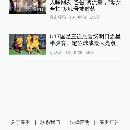
人喊网友“爸爸”博流量，“母女
合拍”多账号被封禁
1
直击现场
13小时前
150
评
U17国足三连胜晋级明日之星
半决赛，定位球成最大亮点
运动家
16小时前
56
评
关于澎湃
|
联系我们
|
法律声明
|
澎湃广告