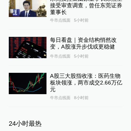
接受审查调查，曾任东莞证券
董事长
牛市点线面
5小时前
每日看盘｜资金结构悄然改
变，A股涨升步伐或更稳健
牛市点线面
5小时前
A股三大股指收涨：医药生物
板块领涨，两市成交2.66万亿
元
牛市点线面
8小时前
24小时最热