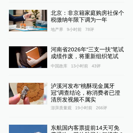
北京：非京籍家庭购房社保个
税缴纳年限下调为一年
地产界
9小时前
78
评
河南省2026年“三支一扶”笔试
成绩作废，将重新组织笔试
中国政库
13小时前
43
评
泸溪河发布“桃酥现金属牙
冠”调查结论，称消费者已澄
清所发视频不属实
澎湃质量观
19小时前
266
评
东航国内客票提前14天可免