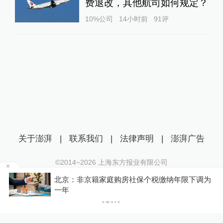
费退改，其他航司如何规定？
10%公司
14小时前
91
评
关于澎湃
|
联系我们
|
法律声明
|
澎湃广告
©2014~
2026
上海东方报业有限公司
沪ICP证：沪B2-20170116 | 沪ICP备14003370号
北京：非京籍家庭购房社保个税缴纳年限下调为
互联网新闻信息服务许可证：31120170006
P
一年
沪公网安备 31010602000299号