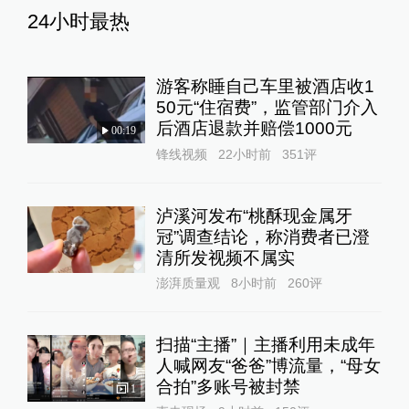
24小时最热
游客称睡自己车里被酒店收1
50元“住宿费”，监管部门介入
后酒店退款并赔偿1000元
00:19
锋线视频
22小时前
351
评
泸溪河发布“桃酥现金属牙
冠”调查结论，称消费者已澄
清所发视频不属实
澎湃质量观
8小时前
260
评
扫描“主播”｜主播利用未成年
人喊网友“爸爸”博流量，“母女
合拍”多账号被封禁
1