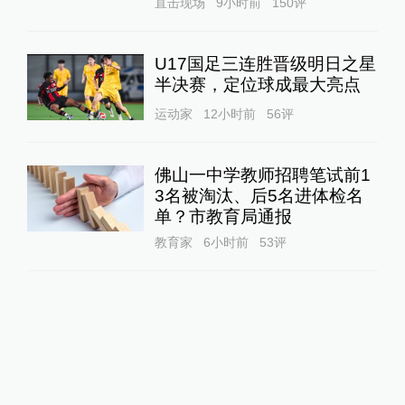
直击现场
9小时前
150
评
U17国足三连胜晋级明日之星
半决赛，定位球成最大亮点
运动家
12小时前
56
评
佛山一中学教师招聘笔试前1
3名被淘汰、后5名进体检名
单？市教育局通报
教育家
6小时前
53
评