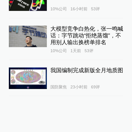
10%公司
16小时前
53
评
大模型竞争白热化，张一鸣喊
话：字节跳动“拒绝蒸馏”，不
用别人输出换榜单排名
10%公司
1天前
53
评
我国编制完成新版全月地质图
国防聚焦
23小时前
69
评