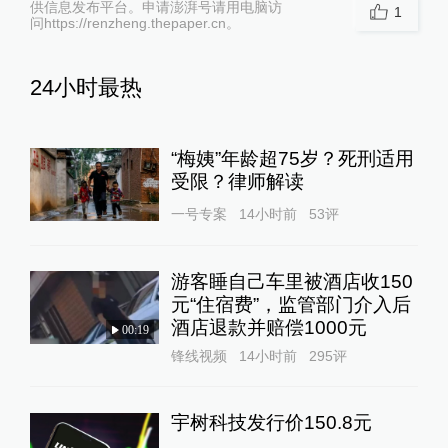
供信息发布平台。申请澎湃号请用电脑访
1
问https://renzheng.thepaper.cn。
24小时最热
“梅姨”年龄超75岁？死刑适用
受限？律师解读
一号专案
14小时前
53
评
游客睡自己车里被酒店收150
元“住宿费”，监管部门介入后
酒店退款并赔偿1000元
00:19
锋线视频
14小时前
295
评
宇树科技发行价150.8元