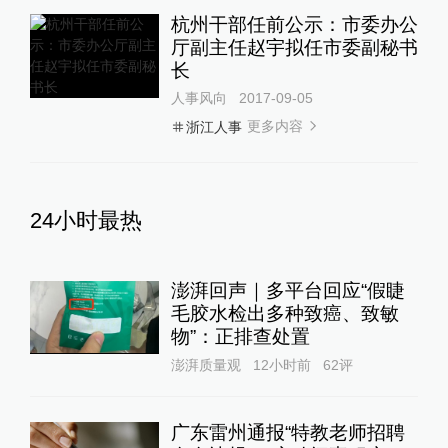
杭州干部任前公示：市委办公
厅副主任赵宇拟任市委副秘书
长
人事风向
2017-09-05
更多内容
浙江人事
24小时最热
澎湃回声｜多平台回应“假睫
毛胶水检出多种致癌、致敏
物”：正排查处置
澎湃质量观
12小时前
62
评
广东雷州通报“特教老师招聘