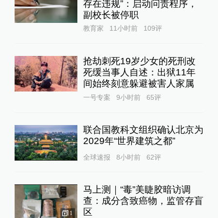
存在违规”：启动问责程序，
副校长被停职
教育家
11小时前
109
评
抢劫刺死19岁少女的死刑改
死缓当事人自述：出狱11年
间始终刻意躲避被害人家属
一号专案
9小时前
65
评
联合国教科文组织确认北京为
2029年“世界建筑之都”
全球速报
8小时前
62
评
马上测｜“毒”美睫胶暗访调
查：成分含致癌物，监管存盲
区
1