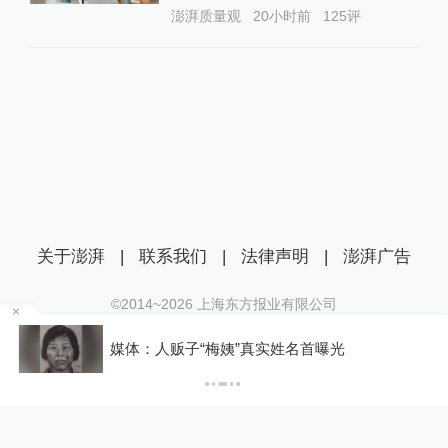
澎湃质量观
20小时前
125
评
关于澎湃
|
联系我们
|
法律声明
|
澎湃广告
©2014~
2026
上海东方报业有限公司
沪ICP证：沪B2-20170116 | 沪ICP备14003370号
移
媒体：人贩子“梅姨”真实姓名首曝光
互联网新闻信息服务许可证：31120170006
沪公网安备 31010602000299号